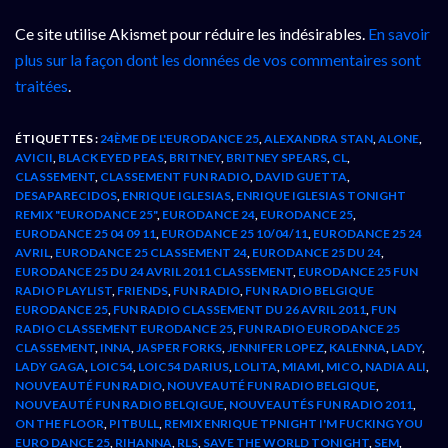
Ce site utilise Akismet pour réduire les indésirables.
En savoir
plus sur la façon dont les données de vos commentaires sont
traitées
.
ÉTIQUETTES :
24ÈME DE L'EURODANCE 25
,
ALEXANDRA STAN
,
ALONE
,
AVICII
,
BLACK EYED PEAS
,
BRITNEY
,
BRITNEY SPEARS
,
CL
,
CLASSEMENT
,
CLASSEMENT FUN RADIO
,
DAVID GUETTA
,
DESAPARECIDOS
,
ENRIQUE IGLESIAS
,
ENRIQUE IGLESIAS TONIGHT
REMIX "EURODANCE 25"
,
EURODANCE 24
,
EURODANCE 25
,
EURODANCE 25 04 09 11
,
EURODANCE 25 10/04/11
,
EURODANCE 25 24
AVRIL
,
EURODANCE 25 CLASSEMENT 24
,
EURODANCE 25 DU 24
,
EURODANCE 25 DU 24 AVRIL 2011 CLASSEMENT
,
EURODANCE 25 FUN
RADIO PLAYLIST
,
FRIENDS
,
FUN RADIO
,
FUN RADIO BELGIQUE
EURODANCE 25
,
FUN RADIO CLASSEMENT DU 26 AVRIL 2011
,
FUN
RADIO CLASSEMENT EURODANCE 25
,
FUN RADIO EURODANCE 25
CLASSEMENT
,
INNA
,
JASPER FORKS
,
JENNIFER LOPEZ
,
KALENNA
,
LADY
,
LADY GAGA
,
LOIC54
,
LOIC54 DARIUS
,
LOLITA
,
MIAMI
,
MICO
,
NADIA ALI
,
NOUVEAUTÉ FUN RADIO
,
NOUVEAUTÉ FUN RADIO BELGIQUE
,
NOUVEAUTÉ FUN RADIO BELQIGUE
,
NOUVEAUTÉS FUN RADIO 2011
,
ON THE FLOOR
,
PITBULL
,
REMIX ENRIQUE TPNIGHT I'M FUCKING YOU
EURO DANCE 25
,
RIHANNA
,
RLS
,
SAVE THE WORLD TONIGHT
,
SEM
,