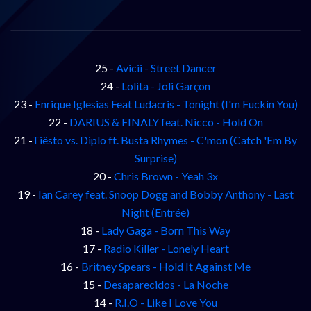
25 -
Avicii - Street Dancer
24 -
Lolita - Joli Garçon
23 -
Enrique Iglesias Feat Ludacris - Tonight (I'm Fuckin You)
22 -
DARIUS & FINALY feat. Nicco - Hold On
21 -
Tiësto vs. Diplo ft. Busta Rhymes - C'mon (Catch 'Em By
Surprise)
20 -
Chris Brown - Yeah 3x
19 -
Ian Carey feat. Snoop Dogg and Bobby Anthony - Last
Night (Entrée)
18 -
Lady Gaga - Born This Way
17 -
Radio Killer - Lonely Heart
16 -
Britney Spears - Hold It Against Me
15 -
Desaparecidos - La Noche
14 -
R.I.O - Like I Love You