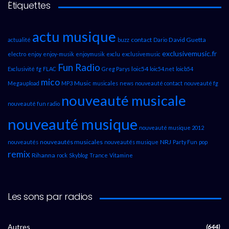
Étiquettes
actu musique
contact
David Guetta
actualité
buzz
Dario
exclusivemusic.fr
electro
enjoy
enjoy-musik
enjoymusik
exclu
exclusivemusic
Fun Radio
loic54
Exclusivité
fg
FLAC
Greg Parys
loic54.net
loicb54
mico
Music
Megaupload
MP3
musicales
news
nouveauté contact
nouveauté fg
nouveauté musicale
nouveauté fun radio
nouveauté musique
nouveauté musique 2012
nouveautés musicales
NRJ
nouveautés
nouveautés musique
Party Fun
pop
remix
Rihanna
rock
Skyblog
Trance
Vitamine
Les sons par radios
Autres
(644)