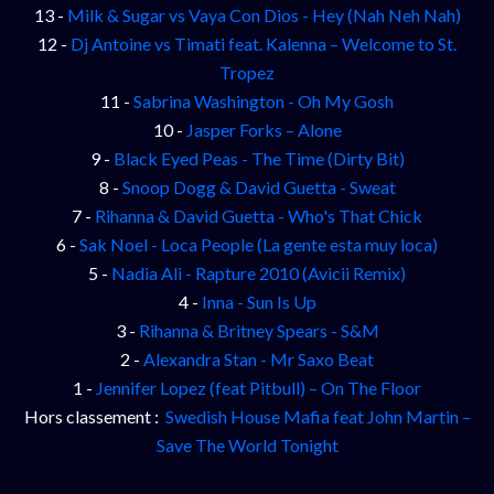
13 -
Milk & Sugar vs Vaya Con Dios - Hey (Nah Neh Nah)
12 -
Dj Antoine vs Timati feat. Kalenna – Welcome to St.
Tropez
11 -
Sabrina Washington - Oh My Gosh
10 -
Jasper Forks – Alone
9 -
Black Eyed Peas - The Time (Dirty Bit)
8 -
Snoop Dogg & David Guetta - Sweat
7 -
Rihanna & David Guetta - Who's That Chick
6 -
Sak Noel - Loca People (La gente esta muy loca)
5 -
Nadia Ali - Rapture 2010 (Avicii Remix)
4 -
Inna - Sun Is Up
3 -
Rihanna & Britney Spears - S&M
2 -
Alexandra Stan - Mr Saxo Beat
1 -
Jennifer Lopez (feat Pitbull) – On The Floor
Hors classement :
Swedish House Mafia feat John Martin –
Save The World Tonight