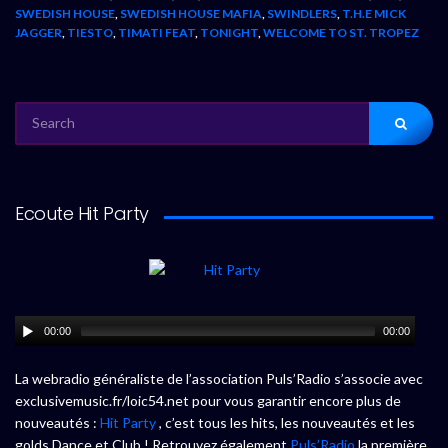
SWEDISH HOUSE
,
SWEDISH HOUSE MAFIA
,
SWINDLERS
,
T.H.E MICK
JAGGER
,
TIESTO
,
TIMATI FEAT
,
TONIGHT
,
WELCOME TO ST. TROPEZ
SEARCH
FOR:
Ecoute Hit Party
00:00
00:00
La webradio généraliste de l’association Puls’Radio s’associe avec
exclusivemusic.fr/loic54.net pour vous garantir encore plus de
nouveautés :
Hit Party
, c’est tous les hits, les nouveautés et les
golds Dance et Club ! Retrouvez également
Puls’Radio
la première