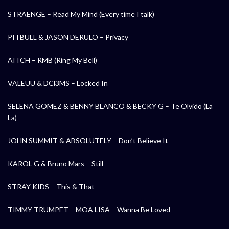
STRAENGE – Read My Mind (Every time I talk)
PITBULL & JASON DERULO – Privacy
AITCH – RMB (Ring My Bell)
VALEUU & DCl3MS – Locked In
SELENA GOMEZ & BENNY BLANCO & BECKY G – Te Olvido (La
La)
JOHN SUMMIT & ABSOLUTELY – Don’t Believe It
KAROL G & Bruno Mars – Still
STRAY KIDS – This & That
TIMMY TRUMPET – MOA LISA – Wanna Be Loved