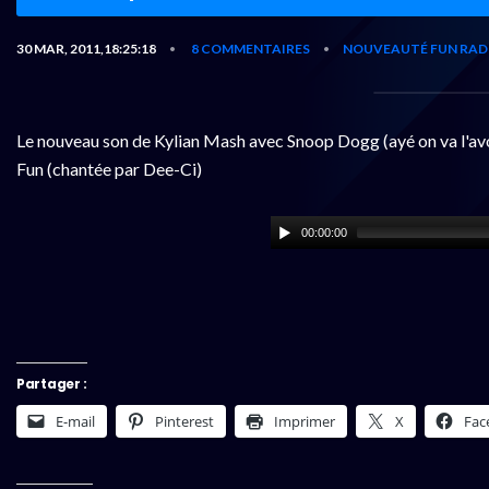
30 MAR, 2011,18:25:18
8 COMMENTAIRES
NOUVEAUTÉ FUN RAD
•
•
Le nouveau son de Kylian Mash avec Snoop Dogg (ayé on va l'avoi
Fun (chantée par Dee-Ci)
00:00:00
Partager :
E-mail
Pinterest
Imprimer
X
Fac