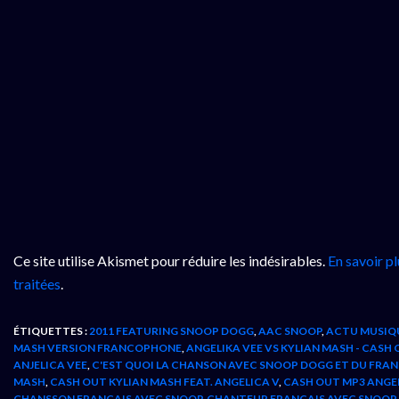
Ce site utilise Akismet pour réduire les indésirables.
En savoir p
traitées
.
ÉTIQUETTES :
2011 FEATURING SNOOP DOGG
,
AAC SNOOP
,
ACTU MUSIQ
MASH VERSION FRANCOPHONE
,
ANGELIKA VEE VS KYLIAN MASH - CASH
ANJELICA VEE
,
C'EST QUOI LA CHANSON AVEC SNOOP DOGG ET DU FRAN
MASH
,
CASH OUT KYLIAN MASH FEAT. ANGELICA V
,
CASH OUT MP3 ANGE
CHANSSON FRANCAIS AVEC SNOOP
,
CHANTEUR FRANÇAIS AVEC SNOOP