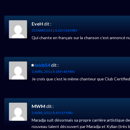
EveH
dit :
31 MARS 2011 À 23 H 26 MIN
Qui chante en français sur la chanson c’est annoncé nu
loicb54
dit :
1 AVRIL 2011 À 18 H 43 MIN
Je crois que c’est le même chanteur que Club Certified
MWM
dit :
2 AVRIL 2011 À 4 H 37 MIN
Maradja suit désormais sa propre carrière artistique dep
nouveau talent découvert par Maradja et Kylian (très bo