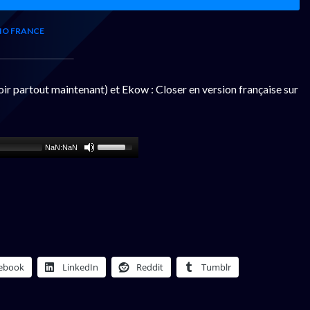
IO FRANCE
r partout maintenant) et Ekow : Closer en version française sur
NaN:NaN
ebook
LinkedIn
Reddit
Tumblr