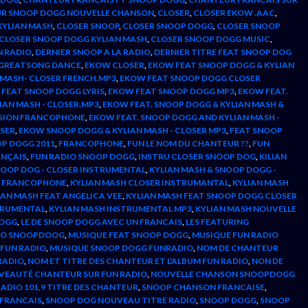
R SNOOP DOGG NOUVELLE CHANSON
,
CLOSER
,
CLOSER EKOW .AAC
,
KYLIAN MASH
,
CLOSER SNOOP
,
CLOSER SNOOP DOGG
,
CLOSER SNOOP
CLOSER SNOOP DOGG KYLIAN MASH
,
CLOSER SNOOP DOGG MUSIC
,
N RADIO
,
DERNIER SNOOP A LA RADIO
,
DERNIER TITRE FEAT SNOOP DOG
- GREATSONG DANCE
,
EKOW CLOSER
,
EKOW FEAT SNOOP DOGG & KYLIAN
 MASH- CLOSER FRENCH.MP3
,
EKOW FEAT SNOOP DOGG CLOSER
FEAT SNOOP DOGG LYRIS
,
EKOW FEAT SNOOP DOGG MP3
,
EKOW FEAT.
IAN MASH - CLOSER.MP3
,
EKOW FEAT. SNOOP DOGG & KYLIAN MASH &
RSION FRANCOPHONE
,
EKOW FEAT. SNOOP DOGG AND KYLIAN MASH -
OSER
,
EKOW SNOOP DOGG & KYLIAN MASH - CLOSER MP3
,
FEAT SNOOP
P DOGG 2011
,
FRANCOPHONE
,
FUN LE NOM DU CHANTEUR ??
,
FUN
ANÇAIS
,
FUN RADIO SNOOP DOGG
,
INSTRU CLOSER SNOOP DOG
,
KILIAN
NOOP DOG - CLOSER INSTRUMENTAL
,
KYLIAN MASH & SNOOP DOGG -
R FRANCOPHONE
,
KYLIAN MASH CLOSER INSTRUMANTAL
,
KYLIAN MASH
IAN MASH FEAT ANGELICA VEE
,
KYLIAN MASH FEAT SNOOP DOGG CLOSER
TRUMENTAL
,
KYLIAN MASH INSTRUMENTAL MP3
,
KYLIAN MASH NOUVELLE
DOGG
,
LE DE SNOOP DOGG AVEC UN FRANCAIS
,
LES FEATURING
EO SNOOPDOOG
,
MUSIQUE FEAT SNOOP DOGG
,
MUSIQUE FUN RADIO
 FUN RADIO
,
MUSIQUE SNOOP DOGG FUNRADIO
,
NOM DE CHANTEUR
RADIO
,
NOM ET TITRE DES CHANTEUR ET L'ALBUM FUN RADIO
,
NON DE
VEAUTÉ CHANTEUR SUR FUN RADIO
,
NOUVELLE CHANSON SNOOPDOGG
ADIO 101,9 TITRE DES CHANTEUR
,
SNOOP CHANSON FRANCAISE
,
 FRANCAIS
,
SNOOP DOG NOUVEAU TITRE RADIO
,
SNOOP DOGG
,
SNOOP