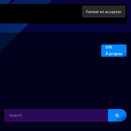
IFPI
À propos
SEARCH
FOR: