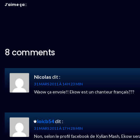
J’aime ça :
8 comments
Nicolas
dit :
31 MARS 2011 À 14 H 23 MIN
Waow ça envoie!! Ekow est un chanteur français???
loicb54
dit :
31 MARS 2011 À 17 H 28 MIN
Non, selon le profil facebook de Kylian Mash, Ekow sera