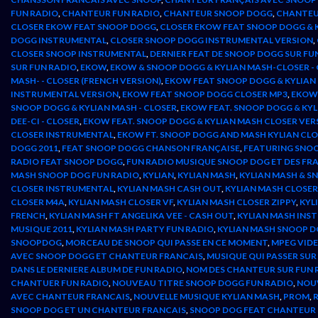
FUN RADIO
,
CHANTEUR FUN RADIO
,
CHANTEUR SNOOP DOGG
,
CHANTEU
CLOSER EKOW FEAT SNOOP DOGG
,
CLOSER EKOW FEAT SNOOP DOGG & 
DOGG INSTRUMENTAL
,
CLOSER SNOOP DOGG INSTRUMENTAL VERSION
,
CLOSER SNOOP INSTRUMENTAL
,
DERNIER FEAT DE SNOOP DOGG SUR FU
SUR FUN RADIO
,
EKOW
,
EKOW & SNOOP DOGG & KYLIAN MASH-CLOSER 
MASH- - CLOSER (FRENCH VERSION)
,
EKOW FEAT SNOOP DOGG & KYLIAN
INSTRUMENTAL VERSION
,
EKOW FEAT SNOOP DOGG CLOSER MP3
,
EKOW 
SNOOP DOGG & KYLIAN MASH - CLOSER
,
EKOW FEAT. SNOOP DOGG & KYL
DEE-CI - CLOSER
,
EKOW FEAT. SNOOP DOGG & KYLIAN MASH CLOSER VE
CLOSER INSTRUMENTAL
,
EKOW FT. SNOOP DOGG AND MASH KYLIAN CL
DOGG 2011
,
FEAT SNOOP DOGG CHANSON FRANÇAISE
,
FEATURING SNOO
RADIO FEAT SNOOP DOGG
,
FUN RADIO MUSIQUE SNOOP DOG ET DES FR
MASH SNOOP DOG FUN RADIO
,
KYLIAN
,
KYLIAN MASH
,
KYLIAN MASH & S
CLOSER INSTRUMENTAL
,
KYLIAN MASH CASH OUT
,
KYLIAN MASH CLOSE
CLOSER M4A
,
KYLIAN MASH CLOSER VF
,
KYLIAN MASH CLOSER ZIPPY
,
KYL
FRENCH
,
KYLIAN MASH FT ANGELIKA VEE - CASH OUT
,
KYLIAN MASH INS
MUSIQUE 2011
,
KYLIAN MASH PARTY FUN RADIO
,
KYLIAN MASH SNOOP 
SNOOPDOG
,
MORCEAU DE SNOOP QUI PASSE EN CE MOMENT
,
MPEG VID
AVEC SNOOP DOGG ET CHANTEUR FRANCAIS
,
MUSIQUE QUI PASSER SUR
DANS LE DERNIERE ALBUM DE FUN RADIO
,
NOM DES CHANTEUR SUR FUN 
CHANTUER FUN RADIO
,
NOUVEAU TITRE SNOOP DOGG FUN RADIO
,
NOU
AVEC CHANTEUR FRANCAIS
,
NOUVELLE MUSIQUE KYLIAN MASH
,
PROM
,
R
SNOOP DOG ET UN CHANTEUR FRANCAIS
,
SNOOP DOG FEAT CHANTEUR