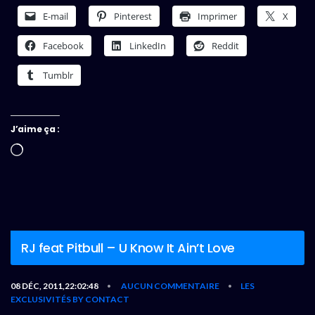
E-mail
Pinterest
Imprimer
X
Facebook
LinkedIn
Reddit
Tumblr
J’aime ça :
Chargement…
RJ feat Pitbull – U Know It Ain’t Love
08 DÉC, 2011,22:02:48
AUCUN COMMENTAIRE
LES
•
•
EXCLUSIVITÉS BY CONTACT