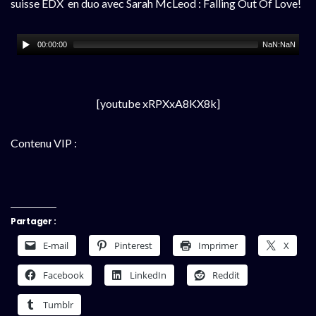
suisse EDX en duo avec Sarah McLeod : Falling Out Of Love!
00:00:00
NaN:NaN
[youtube xRPXxA8KX8k]
Contenu VIP :
Partager :
E-mail
Pinterest
Imprimer
X
Facebook
LinkedIn
Reddit
Tumblr