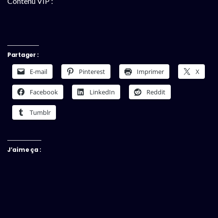
Contenu VIP :
Partager :
E-mail
Pinterest
Imprimer
X
Facebook
LinkedIn
Reddit
Tumblr
J’aime ça :