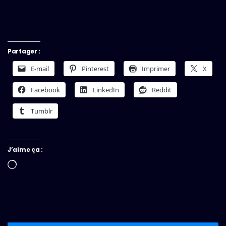
Partager :
E-mail
Pinterest
Imprimer
X
Facebook
LinkedIn
Reddit
Tumblr
J’aime ça :
Chargement…