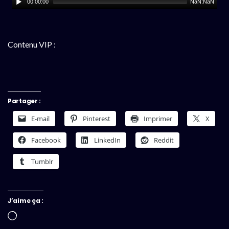
00:00:00
NaN:NaN
Contenu VIP :
Partager :
E-mail
Pinterest
Imprimer
X
Facebook
LinkedIn
Reddit
Tumblr
J’aime ça :
Chargement…