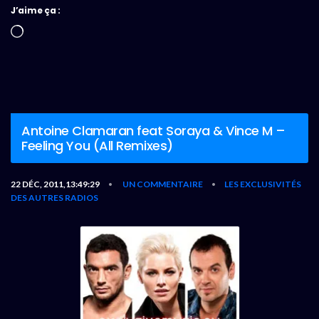
J’aime ça :
Chargement…
Antoine Clamaran feat Soraya & Vince M –
Feeling You (All Remixes)
22 DÉC, 2011,13:49:29
UN COMMENTAIRE
LES EXCLUSIVITÉS
•
•
DES AUTRES RADIOS