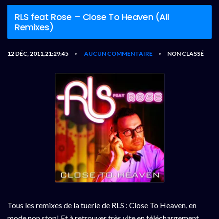
RLS feat Rose – Close To Heaven (All
Remixes)
12 DÉC, 2011,21:29:45
AUCUN COMMENTAIRE
NON CLASSÉ
•
•
Tous les remixes de la tuerie de RLS : Close To Heaven, en
mode non stop! Et à retrouver très vite en téléchargement