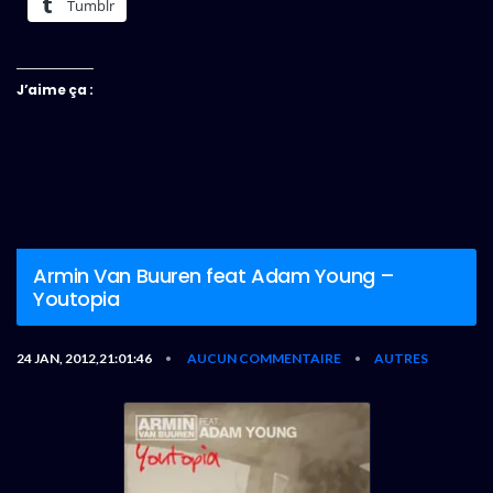
Tumblr
J’aime ça :
Armin Van Buuren feat Adam Young –
Youtopia
24 JAN, 2012,21:01:46
AUCUN COMMENTAIRE
AUTRES
•
•