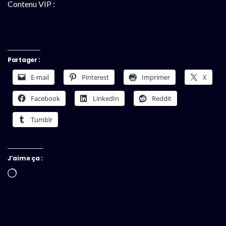
Contenu VIP :
Partager :
E-mail
Pinterest
Imprimer
X
Facebook
LinkedIn
Reddit
Tumblr
J’aime ça :
Chargement…