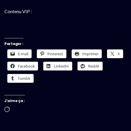
Contenu VIP :
Partager :
E-mail
Pinterest
Imprimer
X
Facebook
LinkedIn
Reddit
Tumblr
J’aime ça :
Chargement…