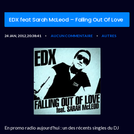
EDX feat Sarah McLeod – Falling Out Of Love
24 JAN, 2012,20:38:41
AUCUN COMMENTAIRE
AUTRES
•
•
En promo radio aujourd'hui : un des récents singles du DJ