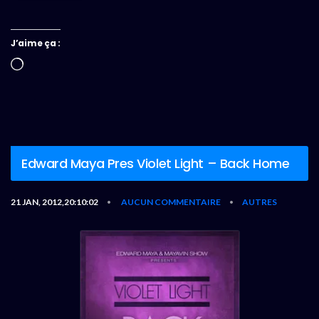
J’aime ça :
Chargement…
Edward Maya Pres Violet Light – Back Home
21 JAN, 2012,20:10:02
AUCUN COMMENTAIRE
AUTRES
•
•