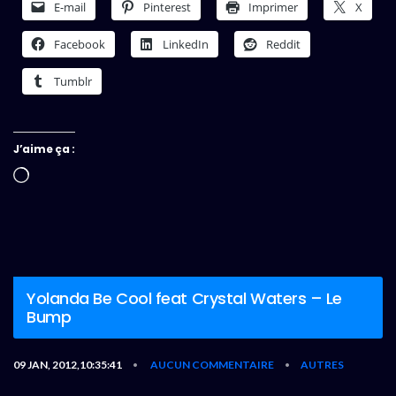
E-mail
Pinterest
Imprimer
X
Facebook
LinkedIn
Reddit
Tumblr
J’aime ça :
Chargement…
Yolanda Be Cool feat Crystal Waters – Le
Bump
09 JAN, 2012,10:35:41
AUCUN COMMENTAIRE
AUTRES
•
•