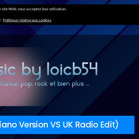
ce site Web, vous acceptez leur utilisation.
 :
Politique relative aux cookies
iano Version VS UK Radio Edit)