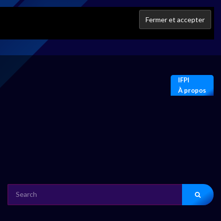
IFPI
À propos
SEARCH
FOR: