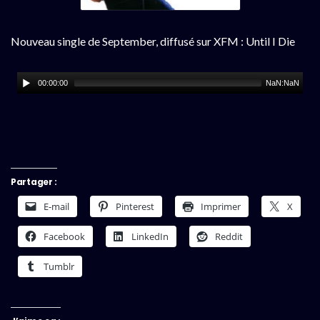
Nouveau single de September, diffusé sur XFM : Until I Die
00:00:00
NaN:NaN
Partager :
E-mail
Pinterest
Imprimer
X
Facebook
LinkedIn
Reddit
Tumblr