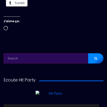
Tumblr
J’aime ça :
Chargement…
SEARCH
FOR:
Ecoute Hit Party