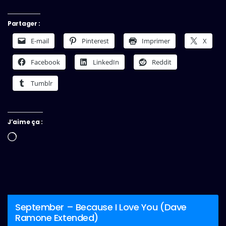
Partager :
E-mail
Pinterest
Imprimer
X
Facebook
LinkedIn
Reddit
Tumblr
J’aime ça :
Chargement…
September – Because I Love You (Dave
Ramone Extended)