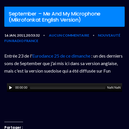
September – Me And My Microphone
(Mikrofonkat English Version)
16 JAN, 2011,20:53:32
AUCUN COMMENTAIRE
NOUVEAUTÉ
•
•
FUN RADIO FRANCE
Entrée 23 de l'
Eurodance 25 de ce dimanche
: un des derniers
sons de September que j'ai mis ici dans sa version anglaise,
mais c'est la version suedoise qui a été diffusée sur Fun
00:00:00
NaN:NaN
Partager :