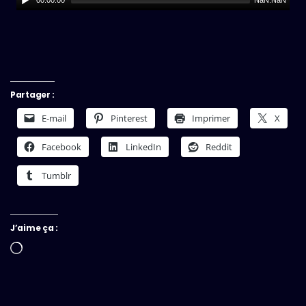
Partager :
E-mail
Pinterest
Imprimer
X
Facebook
LinkedIn
Reddit
Tumblr
J’aime ça :
Chargement…