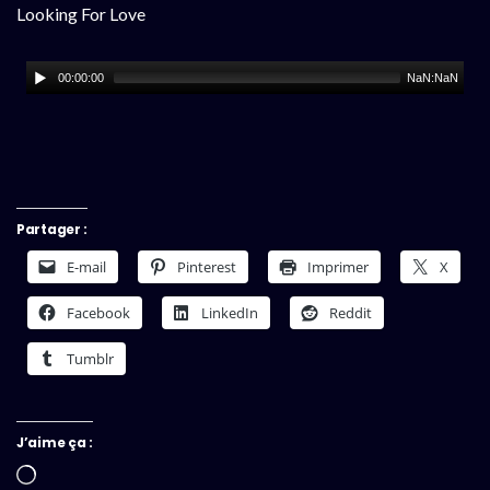
Looking For Love
00:00:00
NaN:NaN
Partager :
E-mail
Pinterest
Imprimer
X
Facebook
LinkedIn
Reddit
Tumblr
J’aime ça :
Chargement…