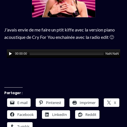
J'avais envie de me faire un ptit kiffe avec la version piano
acoustique de Cry For You enchainée avec la radio edit 🙂
00:00:00
NaN:NaN
Partager :
E-mail
Pinterest
Imprimer
X
Facebook
LinkedIn
Reddit
Tumblr