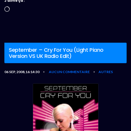
J’aime ça :
Chargement…
September – Cry For You (Light Piano
Version VS UK Radio Edit)
06 SEP, 2008,16:14:30
AUCUN COMMENTAIRE
AUTRES
•
•