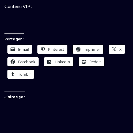
Contenu VIP :
Partager :
E-mail
Pinterest
Imprimer
X
Facebook
LinkedIn
Reddit
Tumblr
J’aime ça :