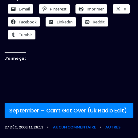
E-mail
Pinterest
Imprimer
X
Facebook
LinkedIn
Reddit
Tumblr
J’aime ça :
September – Can’t Get Over (Uk Radio Edit)
27 DÉC, 2008,11:28:11
AUCUN COMMENTAIRE
AUTRES
•
•