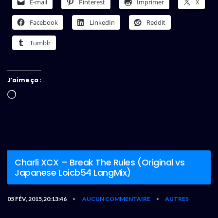
E-mail
Pinterest
Imprimer
X
Facebook
LinkedIn
Reddit
Tumblr
J’aime ça :
Chargement…
Charli XCX – Break The Rules (Original vs
Japanese Loicb54 LangMix)
05 FÉV, 2015,20:13:46
AUCUN COMMENTAIRE
AUTRES
•
•