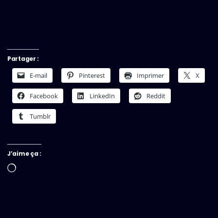
Partager :
E-mail
Pinterest
Imprimer
X
Facebook
LinkedIn
Reddit
Tumblr
J’aime ça :
Chargement…