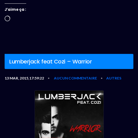
J’aime ça :
Chargement…
Lumberjack feat Cozi – Warrior
13 MAR, 2015,17:59:22
AUCUN COMMENTAIRE
AUTRES
•
•