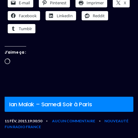
E-mail
Pinterest
Imprimer
X
Facebook
LinkedIn
Reddit
Tumblr
J’aime ça :
Chargement…
Ian Malak – Samedi Soir à Paris
11 FÉV, 2015,19:30:50
AUCUN COMMENTAIRE
NOUVEAUTÉ
•
•
FUN RADIO FRANCE