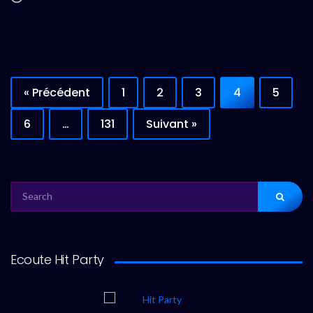
« Précédent
1
2
3
4
5
6
…
131
Suivant »
SEARCH
FOR:
Ecoute Hit Party