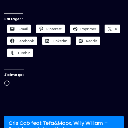
Partager :
E-mail
Pinterest
Imprimer
X
Facebook
LinkedIn
Reddit
Tumblr
J’aime ça :
Chargement…
Cris Cab feat Tefa&Moox, Willy William –