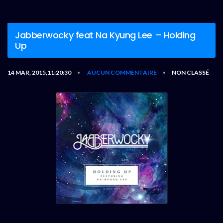
Jabberwocky feat Na Kyung Lee – Holding
Up
14 MAR, 2015,11:20:30
AUCUN COMMENTAIRE
NON CLASSÉ
•
•