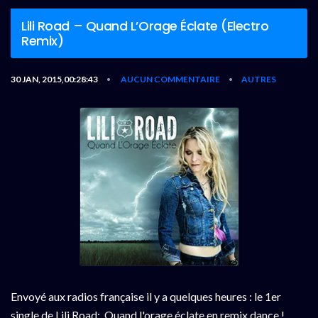
Lili Road – Quand L’Orage Éclate (Electro
Remix)
30 JAN, 2015,00:28:43
AUCUN COMMENTAIRE
AUTRES
•
•
Envoyé aux radios française il y a quelques heures : le 1er
single de Lili Road: Quand l'orage éclate en remix dance !