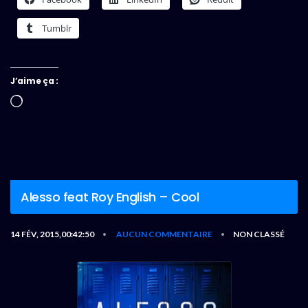
Tumblr
J’aime ça :
Chargement…
Alesso feat Roy English – Cool
14 FÉV, 2015,00:42:50
AUCUN COMMENTAIRE
NON CLASSÉ
•
•