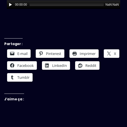
00:00:00
NaN:NaN
Partager :
E-mail
Pinterest
Imprimer
X
Facebook
LinkedIn
Reddit
Tumblr
J’aime ça :