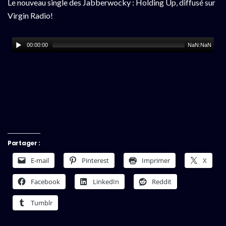
Le nouveau single des Jabberwocky : Holding Up, diffusé sur
Virgin Radio!
00:00:00
NaN:NaN
Partager :
E-mail
Pinterest
Imprimer
X
Facebook
LinkedIn
Reddit
Tumblr