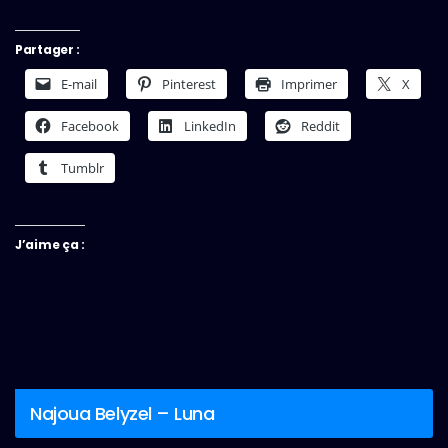
Partager :
E-mail
Pinterest
Imprimer
X
Facebook
LinkedIn
Reddit
Tumblr
J’aime ça :
Najoua Belyzel – Luna