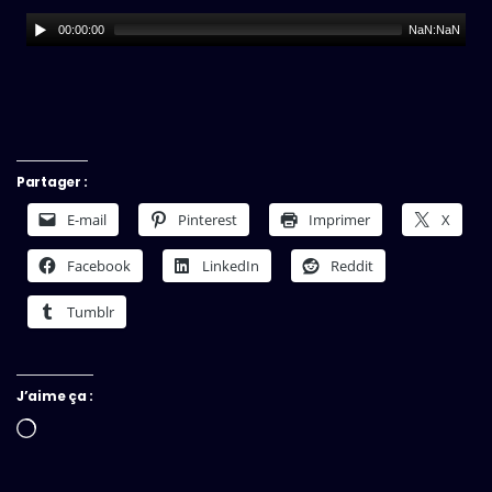
00:00:00
NaN:NaN
Partager :
E-mail
Pinterest
Imprimer
X
Facebook
LinkedIn
Reddit
Tumblr
J’aime ça :
Chargement…