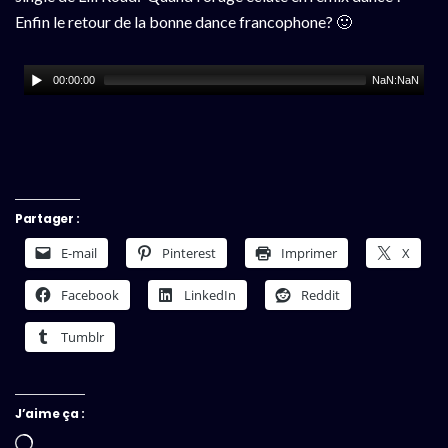
Enfin le retour de la bonne dance francophone? 🙂
00:00:00
NaN:NaN
Partager :
E-mail
Pinterest
Imprimer
X
Facebook
LinkedIn
Reddit
Tumblr
J’aime ça :
Chargement…