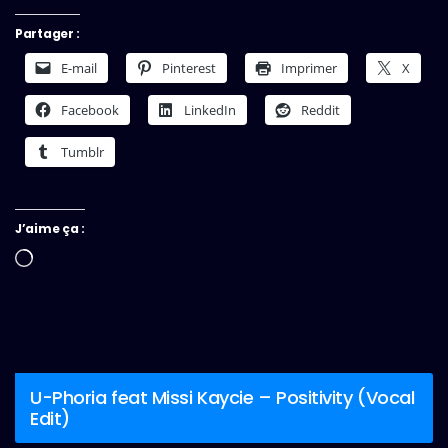
Partager :
E-mail
Pinterest
Imprimer
X
Facebook
LinkedIn
Reddit
Tumblr
J’aime ça :
Chargement…
U-Phoria feat Missi Kaycie – Positivity (Vocal
Edit)