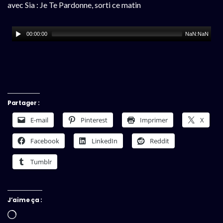
avec Sia : Je Te Pardonne, sorti ce matin
00:00:00
NaN:NaN
Partager :
E-mail
Pinterest
Imprimer
X
Facebook
LinkedIn
Reddit
Tumblr
J’aime ça :
Chargement…