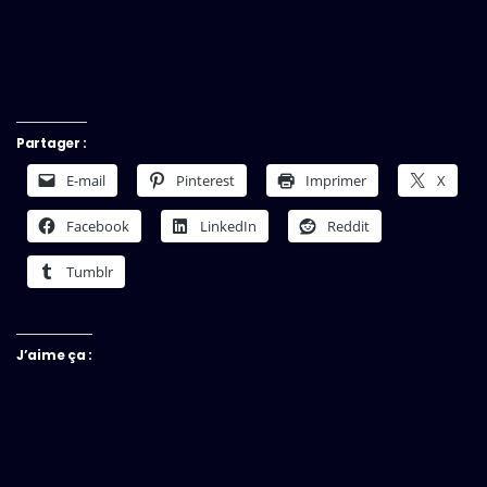
Partager :
E-mail
Pinterest
Imprimer
X
Facebook
LinkedIn
Reddit
Tumblr
J’aime ça :