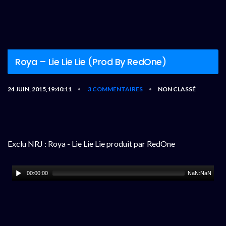
Roya – Lie Lie Lie (Prod By RedOne)
24 JUIN, 2015,19:40:11
3 COMMENTAIRES
NON CLASSÉ
•
•
Exclu NRJ : Roya - Lie Lie Lie produit par RedOne
00:00:00
NaN:NaN