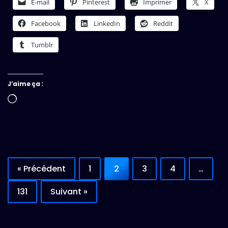
E-mail
Pinterest
Imprimer
X
Facebook
LinkedIn
Reddit
Tumblr
J’aime ça :
Chargement…
« Précédent
1
2
3
4
…
131
Suivant »