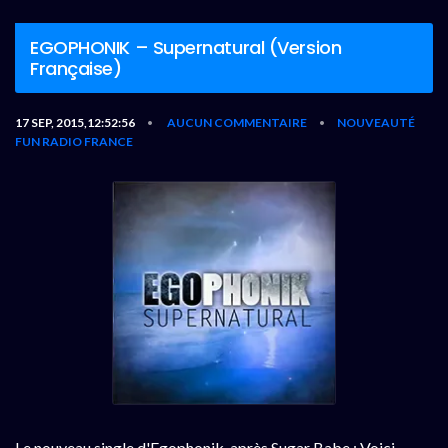
EGOPHONIK – Supernatural (Version
Française)
17 SEP, 2015,12:52:56
AUCUN COMMENTAIRE
NOUVEAUTÉ
•
•
FUN RADIO FRANCE
Le nouveau single d'Egophonik, après Sugar Babe : Voici