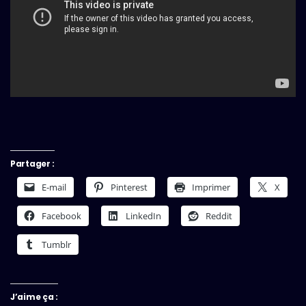
Partager :
E-mail
Pinterest
Imprimer
X
Facebook
LinkedIn
Reddit
Tumblr
J’aime ça :