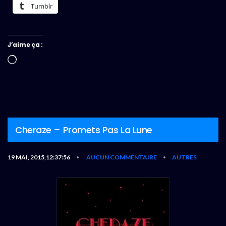
Tumblr
J’aime ça :
Chargement…
Cheraze – Promets Pas La Lune
19 MAI, 2015,12:37:56
AUCUN COMMENTAIRE
AUTRES
•
•