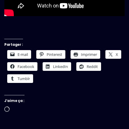
Partager :
E-mail
Pinterest
Imprimer
X
Facebook
LinkedIn
Reddit
Tumblr
J’aime ça :
Chargement…