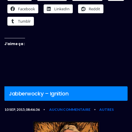
Facebook
LinkedIn
Reddit
Tumblr
J’aime ça :
Jabberwocky – Ignition
10 SEP, 2015,08:46:36
AUCUN COMMENTAIRE
AUTRES
•
•