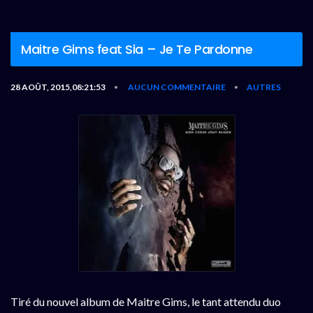
Maitre Gims feat Sia – Je Te Pardonne
28 AOÛT, 2015,08:21:53
AUCUN COMMENTAIRE
AUTRES
•
•
Tiré du nouvel album de Maitre Gims, le tant attendu duo