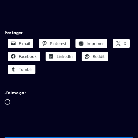
Partager :
E-mail
Pinterest
Imprimer
X
Facebook
LinkedIn
Reddit
Tumblr
J’aime ça :
Chargement…