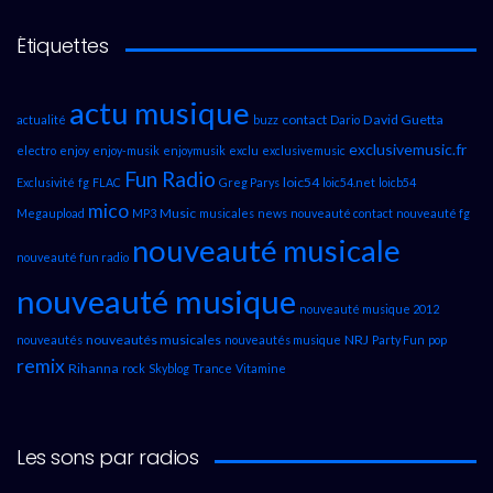
Étiquettes
actu musique
contact
David Guetta
actualité
buzz
Dario
exclusivemusic.fr
electro
enjoy
enjoy-musik
enjoymusik
exclu
exclusivemusic
Fun Radio
loic54
Exclusivité
fg
FLAC
Greg Parys
loic54.net
loicb54
mico
Music
Megaupload
MP3
musicales
news
nouveauté contact
nouveauté fg
nouveauté musicale
nouveauté fun radio
nouveauté musique
nouveauté musique 2012
nouveautés musicales
NRJ
nouveautés
nouveautés musique
Party Fun
pop
remix
Rihanna
rock
Skyblog
Trance
Vitamine
Les sons par radios