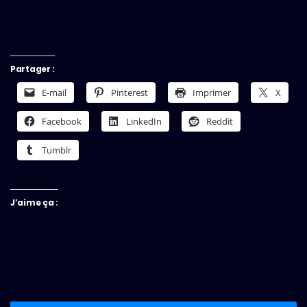
Partager :
E-mail
Pinterest
Imprimer
X
Facebook
LinkedIn
Reddit
Tumblr
J’aime ça :