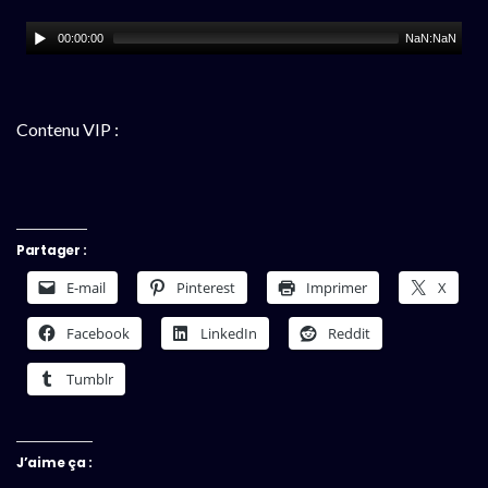
00:00:00
NaN:NaN
Contenu VIP :
Partager :
E-mail
Pinterest
Imprimer
X
Facebook
LinkedIn
Reddit
Tumblr
J’aime ça :