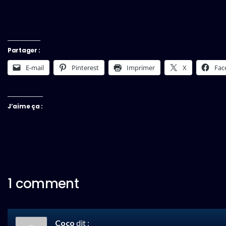
Partager :
E-mail
Pinterest
Imprimer
X
Fac
J’aime ça :
1 comment
Coco
dit :