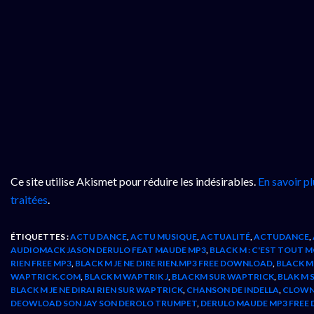
Ce site utilise Akismet pour réduire les indésirables.
En savoir p
traitées
.
ÉTIQUETTES :
ACTU DANCE
,
ACTU MUSIQUE
,
ACTUALITÉ
,
ACTUDANCE
,
AUDIOMACK JASON DERULO FEAT MAUDE MP3
,
BLACK M : C'EST TOUT 
RIEN FREE MP3
,
BLACK M JE NE DIRE RIEN.MP3 FREE DOWNLOAD
,
BLACK M
WAPTRICK.COM
,
BLACK M WAPTRIK J
,
BLACKM SUR WAPTRICK
,
BLAK M 
BLACK M JE NE DIRAI RIEN SUR WAPTRICK
,
CHANSON DE INDELLA
,
CLOWN
DEOWLOAD SON JAY SON DEROLO TRUMPET
,
DERULO MAUDE MP3 FRE