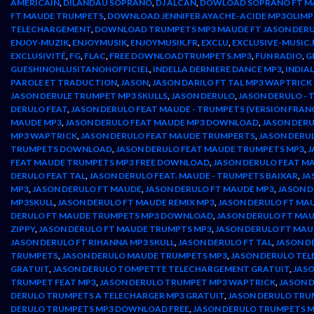
AMERICAIN
,
DILANDAU SOPRANO
,
DJ ALCAN
,
DOWLOAD SOPRANO FT M
FT MAUDE TRUMPETS
,
DOWNLOAD JENNIFER AYACHE-ACIDE MP3OLIMP 
TELECHARGEMENT
,
DOWNLOAD TRUMPETS MP3 MAUDE FT JASON DERU
ENJOY-MUZIK
,
ENJOYMUSIK
,
ENJOYMUSIK.FR
,
EXCLU
,
EXCLUSIVE-MUSIC.
EXCLUSIVITÉ
,
FG
,
FLAC
,
FREE DOWNLOADTRUMPETS.MP3
,
FUN RADIO
,
G
GUESHINOHLUSITANOHOFFICIEL
,
INDELLA DERNIERE DANCE MP3
,
INDIA
PAROLE ET TRADUCTION
,
JASON
,
JASON DARILO FT TAL MP3 WAPTRIC
JASON DERULE TRUMPET MP3 SKULLS
,
JASON DERULO
,
JASON DERULO - 
DERULO FEAT
,
JASON DERULO FEAT MAUDE - TRUMPETS (VERSION FRAN
MAUDE MP3
,
JASON DERULO FEAT MAUDE MP3 DOWNLOAD
,
JASON DER
MP3 WAPTRICK
,
JASON DERULO FEAT MAUDE TRUMPERTS
,
JASON DERU
TRUMPETS DOWNLOAD
,
JASON DERULO FEAT MAUDE TRUMPETS MP3
,
J
FEAT MAUDE TRUMPETS MP3 FREE DOWNLOAD
,
JASON DERULO FEAT M
DERULO FEAT TAL
,
JASON DERULO FEAT. MAUDE - TRUMPETS BAIXAR
,
JA
MP3
,
JASON DERULO FT MAUDE
,
JASON DERULO FT MAUDE MP3
,
JASON 
MP3SKULL
,
JASON DERULO FT MAUDE REMIX MP3
,
JASON DERULO FT MA
DERULO FT MAUDE TRUMPETS MP3 DOWNLOAD
,
JASON DERULO FT MA
ZIPPY
,
JASON DERULO FT MAUDE TRUMPTS MP3
,
JASON DERULO FT MA
JASON DERULO FT RIHANNA MP3 SKULL
,
JASON DERULO FT TAL
,
JASON D
TRUMPETS
,
JASON DERULO MAUDE TRUMPETS MP3
,
JASON DERULO TE
GRATUIT
,
JASON DERULO TOMPETTE TELECHARGEMENT GRATUIT
,
JAS
TRUMPET FEAT MP3
,
JASON DERULO TRUMPET MP3 WAPTRICK
,
JASON 
DERULO TRUMPETS A TELECHARGER MP3 GRATUIT
,
JASON DERULO TRU
DERULO TRUMPETS MP3 DOWNLOAD FREE
,
JASON DERULO TRUMPETS M