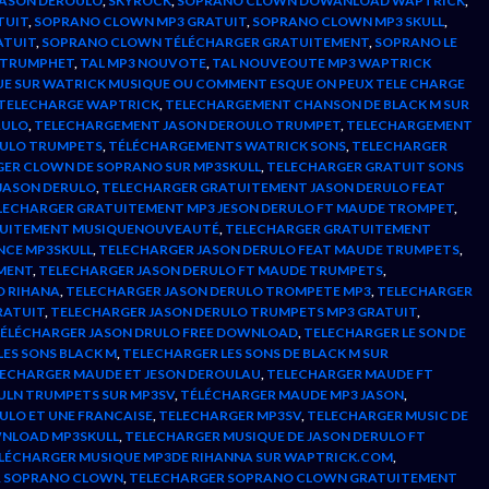
JASON DEROULO
,
SKYROCK
,
SOPRANO CLOWN DOWANLOAD WAPTRICK
,
TUIT
,
SOPRANO CLOWN MP3 GRATUIT
,
SOPRANO CLOWN MP3 SKULL
,
ATUIT
,
SOPRANO CLOWN TÉLÉCHARGER GRATUITEMENT
,
SOPRANO LE
O TRUMPHET
,
TAL MP3 NOUVOTE
,
TAL NOUVEOUTE MP3 WAPTRICK
E SUR WATRICK MUSIQUE OU COMMENT ESQUE ON PEUX TELE CHARGE
TELECHARGE WAPTRICK
,
TELECHARGEMENT CHANSON DE BLACK M SUR
RULO
,
TELECHARGEMENT JASON DEROULO TRUMPET
,
TELECHARGEMENT
RULO TRUMPETS
,
TÉLÉCHARGEMENTS WATRICK SONS
,
TELECHARGER
ER CLOWN DE SOPRANO SUR MP3SKULL
,
TELECHARGER GRATUIT SONS
JASON DERULO
,
TELECHARGER GRATUITEMENT JASON DERULO FEAT
LECHARGER GRATUITEMENT MP3 JESON DERULO FT MAUDE TROMPET
,
TUITEMENT MUSIQUENOUVEAUTÉ
,
TELECHARGER GRATUITEMENT
ANCE MP3SKULL
,
TELECHARGER JASON DERULO FEAT MAUDE TRUMPETS
,
MENT
,
TELECHARGER JASON DERULO FT MAUDE TRUMPETS
,
O RIHANA
,
TELECHARGER JASON DERULO TROMPETE MP3
,
TELECHARGER
RATUIT
,
TELECHARGER JASON DERULO TRUMPETS MP3 GRATUIT
,
ÉLÉCHARGER JASON DRULO FREE DOWNLOAD
,
TELECHARGER LE SON DE
ES SONS BLACK M
,
TELECHARGER LES SONS DE BLACK M SUR
ECHARGER MAUDE ET JESON DEROULAU
,
TELECHARGER MAUDE FT
ULN TRUMPETS SUR MP3SV
,
TÉLÉCHARGER MAUDE MP3 JASON
,
ULO ET UNE FRANCAISE
,
TELECHARGER MP3SV
,
TELECHARGER MUSIC DE
WNLOAD MP3SKULL
,
TELECHARGER MUSIQUE DE JASON DERULO FT
LÉCHARGER MUSIQUE MP3DE RIHANNA SUR WAPTRICK.COM
,
R SOPRANO CLOWN
,
TELECHARGER SOPRANO CLOWN GRATUITEMENT