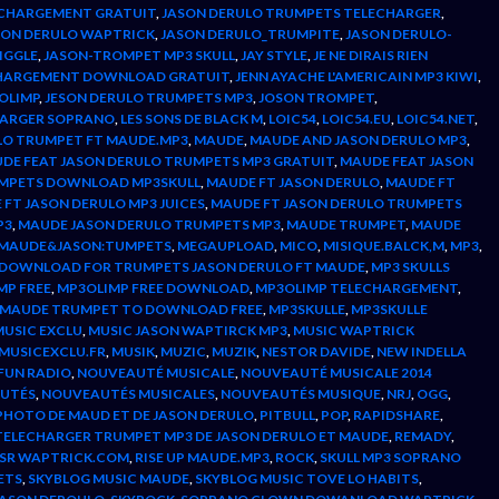
ECHARGEMENT GRATUIT
,
JASON DERULO TRUMPETS TELECHARGER
,
SON DERULO WAPTRICK
,
JASON DERULO_TRUMPITE
,
JASON DERULO-
IGGLE
,
JASON-TROMPET MP3 SKULL
,
JAY STYLE
,
JE NE DIRAIS RIEN
ECHARGEMENT DOWNLOAD GRATUIT
,
JENN AYACHE L'AMERICAIN MP3 KIWI
,
OLIMP
,
JESON DERULO TRUMPETS MP3
,
JOSON TROMPET
,
HARGER SOPRANO
,
LES SONS DE BLACK M
,
LOIC54
,
LOIC54.EU
,
LOIC54.NET
,
LO TRUMPET FT MAUDE.MP3
,
MAUDE
,
MAUDE AND JASON DERULO MP3
,
DE FEAT JASON DERULO TRUMPETS MP3 GRATUIT
,
MAUDE FEAT JASON
UMPETS DOWNLOAD MP3SKULL
,
MAUDE FT JASON DERULO
,
MAUDE FT
FT JASON DERULO MP3 JUICES
,
MAUDE FT JASON DERULO TRUMPETS
P3
,
MAUDE JASON DERULO TRUMPETS MP3
,
MAUDE TRUMPET
,
MAUDE
MAUDE&JASON:TUMPETS
,
MEGAUPLOAD
,
MICO
,
MISIQUE.BALCK,M
,
MP3
,
 DOWNLOAD FOR TRUMPETS JASON DERULO FT MAUDE
,
MP3 SKULLS
MP FREE
,
MP3OLIMP FREE DOWNLOAD
,
MP3OLIMP TELECHARGEMENT
,
D MAUDE TRUMPET TO DOWNLOAD FREE
,
MP3SKULLE
,
MP3SKULLE
MUSIC EXCLU
,
MUSIC JASON WAPTIRCK MP3
,
MUSIC WAPTRICK
MUSICEXCLU.FR
,
MUSIK
,
MUZIC
,
MUZIK
,
NESTOR DAVIDE
,
NEW INDELLA
FUN RADIO
,
NOUVEAUTÉ MUSICALE
,
NOUVEAUTÉ MUSICALE 2014
UTÉS
,
NOUVEAUTÉS MUSICALES
,
NOUVEAUTÉS MUSIQUE
,
NRJ
,
OGG
,
PHOTO DE MAUD ET DE JASON DERULO
,
PITBULL
,
POP
,
RAPIDSHARE
,
TELECHARGER TRUMPET MP3 DE JASON DERULO ET MAUDE
,
REMADY
,
 SR WAPTRICK.COM
,
RISE UP MAUDE.MP3
,
ROCK
,
SKULL MP3 SOPRANO
ETS
,
SKYBLOG MUSIC MAUDE
,
SKYBLOG MUSIC TOVE LO HABITS
,