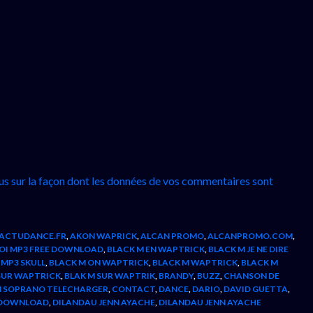
lus sur la façon dont les données de vos commentaires sont
ACTUDANCE.FR
,
AKON WAPRICK
,
ALCAN PROMO
,
ALCANPROMO.COM
,
MOI MP3 FREE DOWNLOAD
,
BLACK M EN WAPTRICK
,
BLACK M JE NE DIRE
 MP3 SKULL
,
BLACK M ON WAPTRICK
,
BLACK M WAPTRICK
,
BLACK M
SUR WAPTRICK
,
BLAK M SUR WAPTRIK
,
BRANDY
,
BUZZ
,
CHANSON DE
 SOPRANO TELECHARGER
,
CONTACT
,
DANCE
,
DARIO
,
DAVID GUETTA
,
E DOWNLOAD
,
DILANDAU JENN AYACHE
,
DILANDAU JENN AYACHE