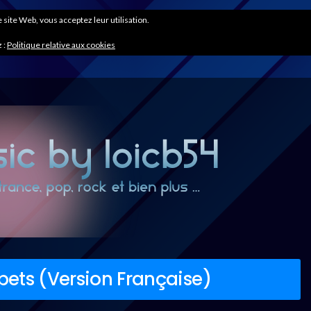
ce site Web, vous acceptez leur utilisation.
 :
Politique relative aux cookies
ets (Version Française)