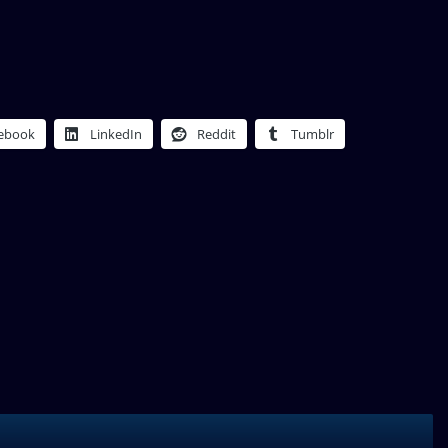
ebook
LinkedIn
Reddit
Tumblr