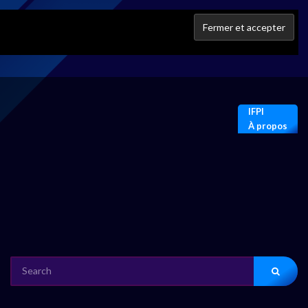
IFPI
À propos
SEARCH
FOR: