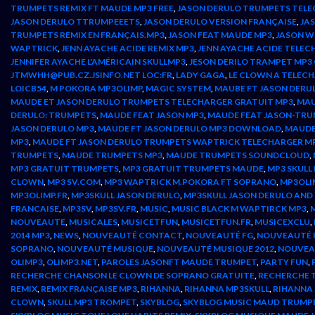
TRUMPETS REMIX FT MAUDE MP3 FREE
,
JASON DERULO TRUMPETS TEL
JASON DERULO TTRUMPEEETS
,
JASON DERULO VERSION FRANÇAISE
,
JA
TRUMPETS REMIX EN FRANÇAIS.MP3
,
JASON FEAT MAUDE MP3
,
JASON W
WAPTRICK
,
JENN AYACHE ACIDE REMIX MP3
,
JENN AYACHE ACIDE TEL
JENNIFER AYACHE L'AMÉRICAIN SKULLMP3
,
JESON DERILO TRAMPET MP3 
JTMWHH@PUB.CZ.JSINFO.NET LOC:FR
,
LADY GAGA
,
LE CLOWN A TELEC
LOICB54
,
M POKORA MP3OLIMP
,
MAGIC SYSTEM
,
MAUBE FT JASON DERU
MAUDE ET JASON DERULO TRUMPETS TELECHARGER GRATUIT MP3
,
MAU
DERULO: TRUMPETS
,
MAUDE FEAT JASON MP3
,
MAUDE FEAT JASON-TR
JASON DERULO MP3
,
MAUDE FT JASON DERULO MP3 DOWNLOAD
,
MAUDE 
MP3
,
MAUDE FT JASON DERULO TRUMPETS WAPTRICK TELECHARGER M
TRUMPETS
,
MAUDE TRUMPETS MP3
,
MAUDE TRUMPETS SOUNDCLOUD
,
MP3 GRATUIT TRUMPETS
,
MP3 GRATUIT TRUMPETS MAUDE
,
MP3 SKULL
CLOWN
,
MP3 SV.COM
,
MP3 WAPTRICK M.POKORA FT SOPRANO
,
MP3OLI
MP3OLIMP.FR
,
MP3SKULL JASON DERULO
,
MP3SKULL JASON DERULO AN
FRANCAISE
,
MP3SV
,
MP3SV.FR
,
MUSIC
,
MUSIC BLACK M WAPTIRCK MP3
,
NOUVEAUTE
,
MUSICALES
,
MUSICETFUN
,
MUSICETFUN.FR
,
MUSICEXCLU
,
2014 MP3
,
NEWS
,
NOUVEAUTÉ CONTACT
,
NOUVEAUTÉ FG
,
NOUVEAUTÉ 
SOPRANO
,
NOUVEAUTÉ MUSIQUE
,
NOUVEAUTÉ MUSIQUE 2012
,
NOUVEA
OLIMP3
,
OLIMP3.NET
,
PAROLES JASONFT MAUDE TRUMPET
,
PARTY FUN
,
RECHERCHE CHANSON LE CLOWN DE SOPRANO GRATUITE
,
RECHERCHE 
REMIX
,
REMIX FRANÇAISE MP3
,
RIHANNA
,
RIHANNA MP3SKULL
,
RIHANNA
CLOWN
,
SKULL MP3 TROMPET
,
SKYBLOG
,
SKYBLOG MUSIC MAUD TRUMP