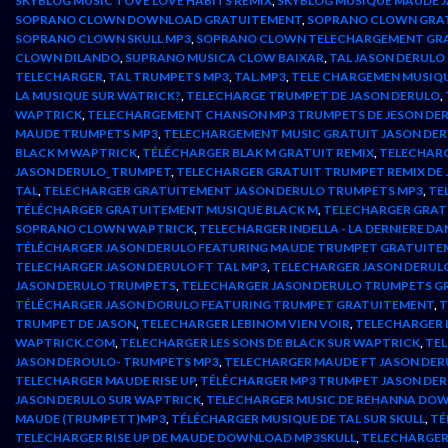
SKYBLOG MUSIC TOVE LOVE HABITS REMIX
,
SKYBLOG MUSIQUE MAUDE 
SOPRANO CLOWN DOWNLOAD GRATUITEMENT
,
SOPRANO CLOWN GRA
SOPRANO CLOWN SKULL MP3
,
SOPRANO CLOWN TELECHARGEMENT GR
CLOWN DILANDO
,
SUPRANO MUSICA CLOW BAIXAR
,
TAL JASON DERUL
TELECHARGER
,
TAL TRUMPETS MP3
,
TAL.MP3
,
TELE CHARGEMEN MUSIQU
LA MUSIQUE SUR WATRICK?
,
TELECHARGE TRUMPET DE JASON DERULO
,
WAPTRICK
,
TELECHARGEMENT CHANSON MP3 TRUMPETS DE JESON DE
MAUDE TRUMPETS MP3
,
TELECHARGEMENT MUSIC GRATUIT JASON DE
BLACK M WAPTRICK
,
TÉLÉCHARGER BLAK M GRATUIT REMIX
,
TELECHARG
JASON DERULO_TRUMPET
,
TELECHARGER GRATUIT TRUMPET REMIX DE 
TAL
,
TELECHARGER GRATUITEMENT JASON DERULO TRUMPETS MP3
,
TE
TÉLÉCHARGER GRATUITEMENT MUSIQUE BLACK M
,
TELECHARGER GRA
SOPRANO CLOWN WAPTRICK
,
TELECHARGER INDELLA - LA DERNIERE D
TÉLÉCHARGER JASON DERULO FEATURING MAUDE TRUMPET GRATUITE
TELECHARGER JASON DERULO FT TAL MP3
,
TELECHARGER JASON DERUL
JASON DERULO TRUMPETS
,
TELECHARGER JASON DERULO TRUMPETS G
TÉLÉCHARGER JASON DORULO FEATURING TRUMPET GRATUITEMENT
,
T
TRUMPET DE JASON
,
TELECHARGER LEBINOM VIEN VOIR
,
TELECHARGER L
WAPTRICK.COM
,
TELECHARGER LES SONS DE BLACK SUR WAPTRICK
,
TEL
JASON DEROULO- TRUMPETS MP3
,
TELECHARGER MAUDE FT JASON DER
TELECHARGER MAUDE RISE UP
,
TÉLÉCHARGER MP3 TRUMPET JASON DER
JASON DERULO SUR WAPTRICK
,
TELECHARGER MUSIC DE REHANNA DO
MAUDE (TRUMPETT)MP3
,
TÉLÉCHARGER MUSIQUE DE TAL SUR SKULL
,
TÉ
TELECHARGER RISE UP DE MAUDE DOWNLOAD MP3SKULL
,
TELECHARGE