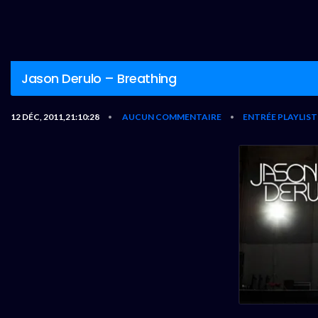
Jason Derulo – Breathing
12 DÉC, 2011,21:10:28
AUCUN COMMENTAIRE
ENTRÉE PLAYLIST
•
•