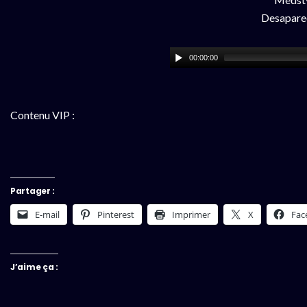
Desapare
00:00:00
Contenu VIP :
Partager :
E-mail
Pinterest
Imprimer
X
Fac
J’aime ça :