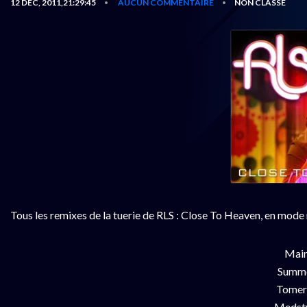
12 DÉC, 2011,21:29:45
AUCUN COMMENTAIRE
NON CLASSÉ
•
•
Tous les remixes de la tuerie de RLS : Close To Heaven, en mode
Main
Summe
Tomer
Medsty