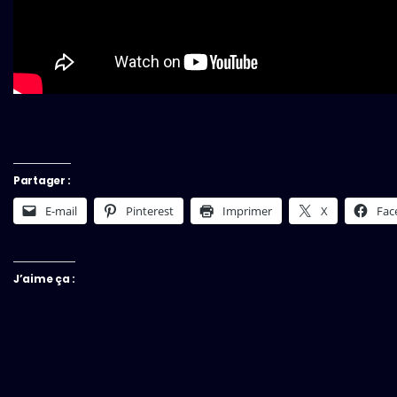
Partager :
E-mail
Pinterest
Imprimer
X
Fac
J’aime ça :