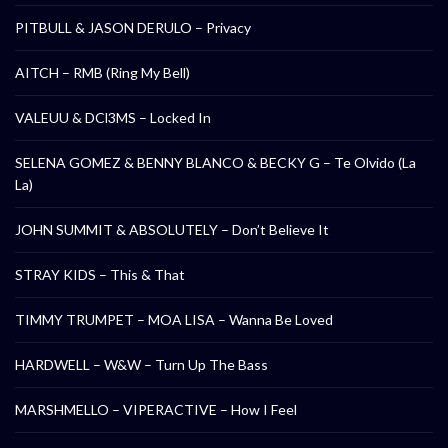
PITBULL & JASON DERULO – Privacy
AITCH – RMB (Ring My Bell)
VALEUU & DCl3MS – Locked In
SELENA GOMEZ & BENNY BLANCO & BECKY G – Te Olvido (La
La)
JOHN SUMMIT & ABSOLUTELY – Don’t Believe It
STRAY KIDS – This & That
TIMMY TRUMPET – MOA LISA – Wanna Be Loved
HARDWELL – W&W – Turn Up The Bass
MARSHMELLO – VIPERACTIVE – How I Feel