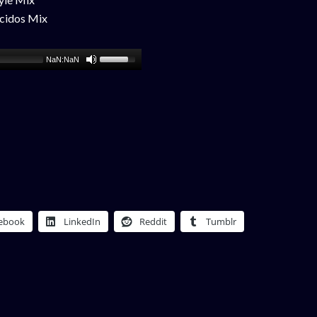
cidos Mix
NaN:NaN
ebook
LinkedIn
Reddit
Tumblr