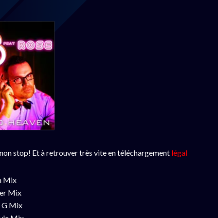
 non stop! Et à retrouver très vite en téléchargement
légal
 Mix
r Mix
 G Mix
le Mix