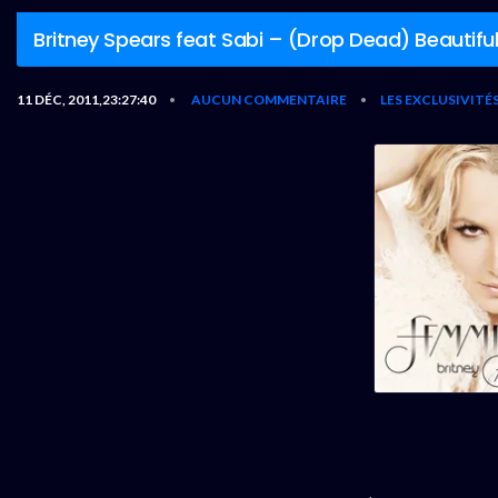
Britney Spears feat Sabi – (Drop Dead) Beautifu
11 DÉC, 2011,23:27:40
AUCUN COMMENTAIRE
LES EXCLUSIVITÉ
•
•