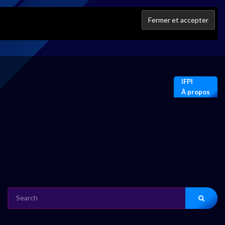
IFPI
À propos
SEARCH
FOR: