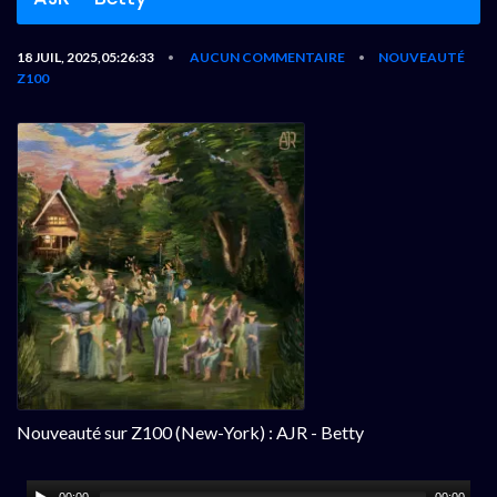
18 JUIL, 2025,05:26:33
AUCUN COMMENTAIRE
NOUVEAUTÉ
•
•
Z100
Nouveauté sur Z100 (New-York) : AJR - Betty
00:00
00:00