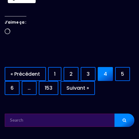
J’aime ça :
Chargement…
« Précédent
1
2
3
4
5
6
…
153
Suivant »
SEARCH
FOR: