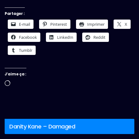
Partager :
E-mail
Pinterest
Imprimer
X
Facebook
LinkedIn
Reddit
Tumblr
J’aime ça :
Chargement…
Danity Kane – Damaged