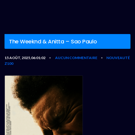
The Weeknd & Anitta – Sao Paulo
15 AOÛT, 2025,06:01:02
AUCUN COMMENTAIRE
NOUVEAUTÉ
•
•
Z100