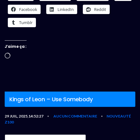
Facebook
LinkedIn
Reddit
Tumblr
J’aime ça :
Chargement…
Kings of Leon – Use Somebody
29 JUIL, 2025,14:52:27
AUCUN COMMENTAIRE
NOUVEAUTÉ
•
•
Z100