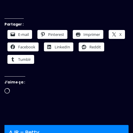
Partager :
E-mail
Pinterest
Imprimer
X
Facebook
LinkedIn
Reddit
Tumblr
J’aime ça :
Chargement…
AJR – Betty