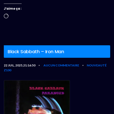
J’aime ça :
Chargement…
Black Sabbath – Iron Man
22 JUIL, 2025,21:16:50
AUCUN COMMENTAIRE
NOUVEAUTÉ
•
•
Z100