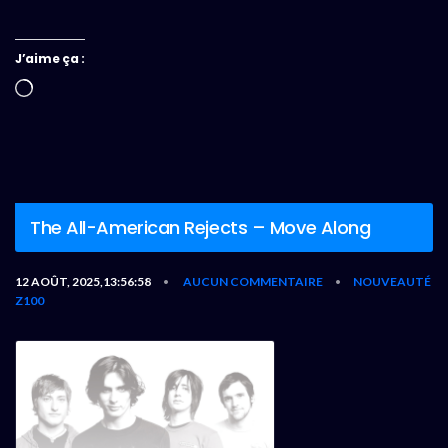
J’aime ça :
Chargement…
The All-American Rejects – Move Along
12 AOÛT, 2025,13:56:58
AUCUN COMMENTAIRE
NOUVEAUTÉ
•
•
Z100