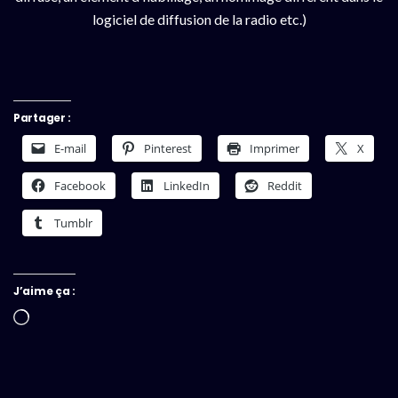
logiciel de diffusion de la radio etc.)
Partager :
E-mail
Pinterest
Imprimer
X
Facebook
LinkedIn
Reddit
Tumblr
J’aime ça :
Chargement…