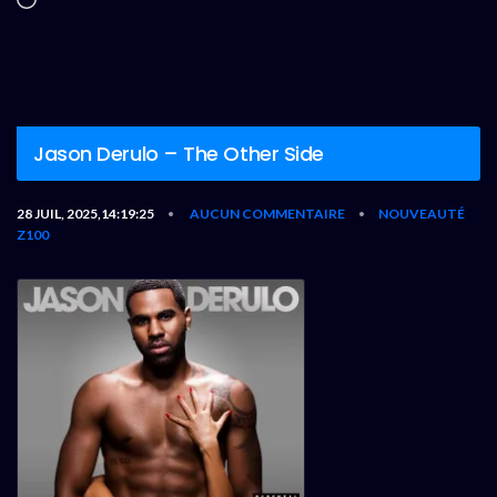
Chargement…
Jason Derulo – The Other Side
28 JUIL, 2025,14:19:25
AUCUN COMMENTAIRE
NOUVEAUTÉ
•
•
Z100