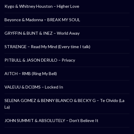
Kygo & Whitney Houston – Higher Love
Beyonce & Madonna – BREAK MY SOUL
GRYFFIN & BUNT & INEZ – World Away
STRAENGE – Read My Mind (Every time I talk)
PITBULL & JASON DERULO – Privacy
AITCH – RMB (Ring My Bell)
VALEUU & DCl3MS – Locked In
SELENA GOMEZ & BENNY BLANCO & BECKY G – Te Olvido (La
La)
JOHN SUMMIT & ABSOLUTELY – Don’t Believe It