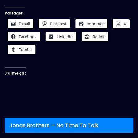
Partager :
E-mail
Pinterest
Imprimer
X
Facebook
LinkedIn
Reddit
Tumblr
J’aime ça :
Jonas Brothers – No Time To Talk