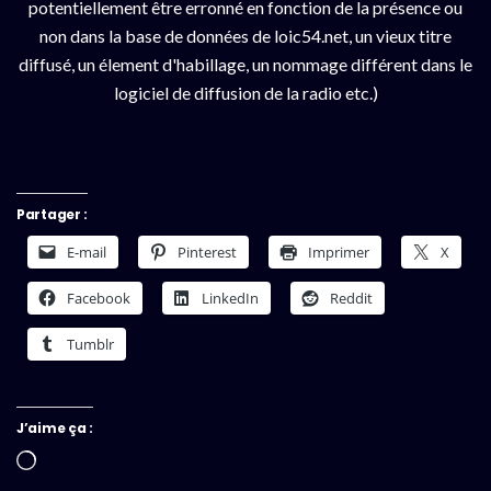
potentiellement être erronné en fonction de la présence ou
non dans la base de données de loic54.net, un vieux titre
diffusé, un élement d'habillage, un nommage différent dans le
logiciel de diffusion de la radio etc.)
Partager :
E-mail
Pinterest
Imprimer
X
Facebook
LinkedIn
Reddit
Tumblr
J’aime ça :
Chargement…