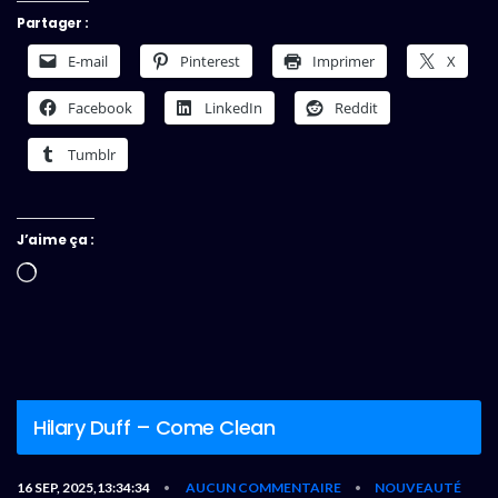
Partager :
E-mail
Pinterest
Imprimer
X
Facebook
LinkedIn
Reddit
Tumblr
J’aime ça :
Chargement…
Hilary Duff – Come Clean
16 SEP, 2025,13:34:34
AUCUN COMMENTAIRE
NOUVEAUTÉ
•
•