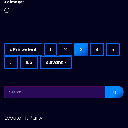
J’aime ça :
Chargement…
« Précédent
1
2
3
4
5
…
153
Suivant »
SEARCH
FOR:
Ecoute Hit Party