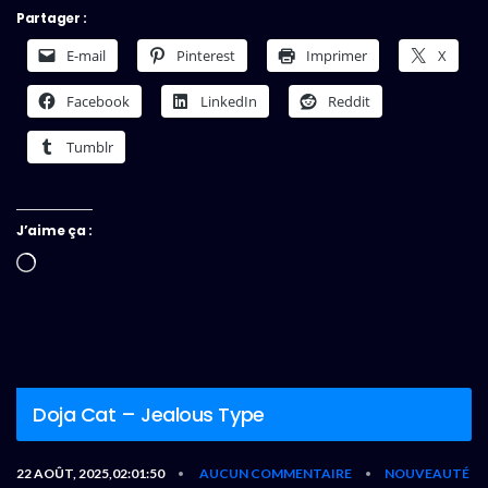
Partager :
E-mail
Pinterest
Imprimer
X
Facebook
LinkedIn
Reddit
Tumblr
J’aime ça :
Chargement…
Doja Cat – Jealous Type
22 AOÛT, 2025,02:01:50
AUCUN COMMENTAIRE
NOUVEAUTÉ
•
•