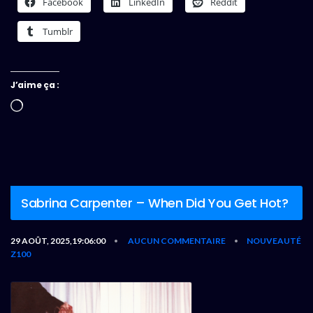
Facebook
LinkedIn
Reddit
Tumblr
J’aime ça :
Chargement…
Sabrina Carpenter – When Did You Get Hot?
29 AOÛT, 2025,19:06:00
AUCUN COMMENTAIRE
NOUVEAUTÉ
•
•
Z100