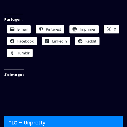
Partager :
E-mail
Pinterest
Imprimer
X
Facebook
LinkedIn
Reddit
Tumblr
J’aime ça :
TLC – Unpretty