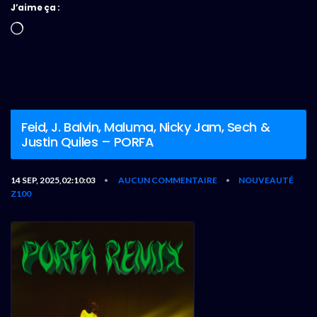
J’aime ça :
Chargement…
Feid, J. Balvin, Maluma, Nicky Jam, Sech &
Justin Quiles – PORFA
14 SEP, 2025,02:10:03
AUCUN COMMENTAIRE
NOUVEAUTÉ
•
•
Z100