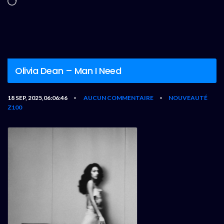
Chargement…
Olivia Dean – Man I Need
18 SEP, 2025,06:06:46
AUCUN COMMENTAIRE
NOUVEAUTÉ
•
•
Z100