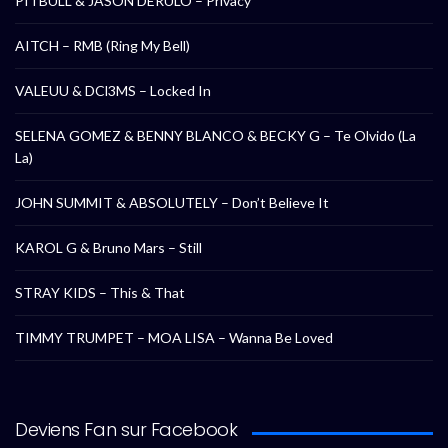
PITBULL & JASON DERULO – Privacy
AITCH – RMB (Ring My Bell)
VALEUU & DCl3MS – Locked In
SELENA GOMEZ & BENNY BLANCO & BECKY G – Te Olvido (La
La)
JOHN SUMMIT & ABSOLUTELY – Don’t Believe It
KAROL G & Bruno Mars – Still
STRAY KIDS – This & That
TIMMY TRUMPET – MOA LISA – Wanna Be Loved
Deviens Fan sur Facebook