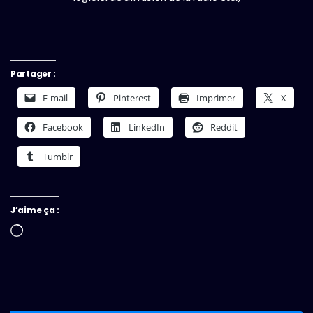
Partager :
E-mail
Pinterest
Imprimer
X
Facebook
LinkedIn
Reddit
Tumblr
J’aime ça :
Chargement…