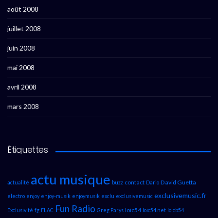
août 2008
juillet 2008
juin 2008
mai 2008
avril 2008
mars 2008
Étiquettes
actu musique
contact
David Guetta
actualité
buzz
Dario
exclusivemusic.fr
electro
enjoy
enjoy-musik
enjoymusik
exclu
exclusivemusic
Fun Radio
loic54
Exclusivité
fg
FLAC
Greg Parys
loic54.net
loicb54