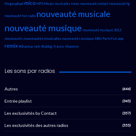
mico
Music
Megaupload
MP3
musicales
news
nouveauté contact
nouveauté fg
nouveauté musicale
nouveauté fun radio
nouveauté musique
nouveauté musique 2012
nouveautés musicales
NRJ
nouveautés
nouveautés musique
Party Fun
pop
remix
Rihanna
rock
Skyblog
Trance
Vitamine
Les sons par radios
Autres
(644)
Entrée playlist
(345)
Les exclusivités by Contact
(357)
Les exclusivités des autres radios
(555)