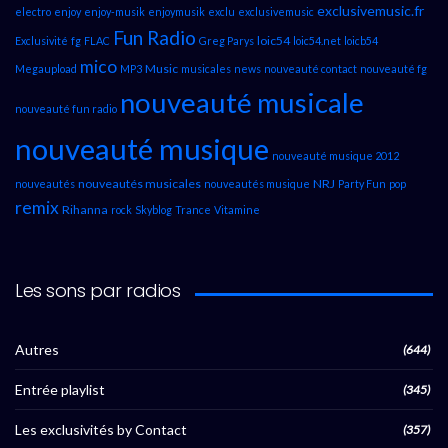
exclusivemusic.fr
electro
enjoy
enjoy-musik
enjoymusik
exclu
exclusivemusic
Fun Radio
loic54
Exclusivité
fg
FLAC
Greg Parys
loic54.net
loicb54
mico
Music
Megaupload
MP3
musicales
news
nouveauté contact
nouveauté fg
nouveauté musicale
nouveauté fun radio
nouveauté musique
nouveauté musique 2012
nouveautés musicales
NRJ
nouveautés
nouveautés musique
Party Fun
pop
remix
Rihanna
rock
Skyblog
Trance
Vitamine
Les sons par radios
Autres
(644)
Entrée playlist
(345)
Les exclusivités by Contact
(357)