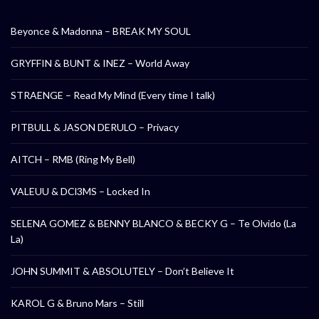
Beyonce & Madonna – BREAK MY SOUL
GRYFFIN & BUNT & INEZ – World Away
STRAENGE – Read My Mind (Every time I talk)
PITBULL & JASON DERULO – Privacy
AITCH – RMB (Ring My Bell)
VALEUU & DCl3MS – Locked In
SELENA GOMEZ & BENNY BLANCO & BECKY G – Te Olvido (La
La)
JOHN SUMMIT & ABSOLUTELY – Don’t Believe It
KAROL G & Bruno Mars – Still