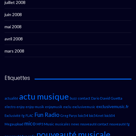
juillet 2008
juin 2008
mai 2008
avril 2008
mars 2008
Étiquettes
actu musique
contact
David Guetta
actualité
buzz
Dario
exclusivemusic.fr
electro
enjoy
enjoy-musik
enjoymusik
exclu
exclusivemusic
Fun Radio
loic54
Exclusivité
fg
FLAC
Greg Parys
loic54.net
loicb54
mico
Music
Megaupload
MP3
musicales
news
nouveauté contact
nouveauté fg
nouveauté musicale