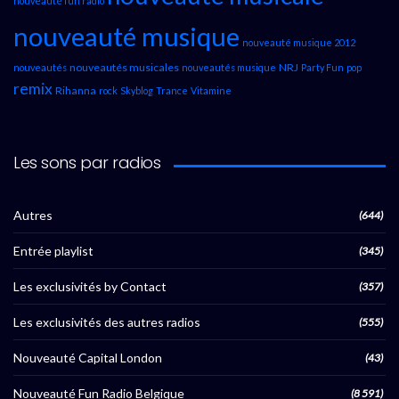
nouveauté fun radio
nouveauté musique
nouveauté musique 2012
nouveautés musicales
NRJ
nouveautés
nouveautés musique
Party Fun
pop
remix
Rihanna
rock
Skyblog
Trance
Vitamine
Les sons par radios
Autres
(644)
Entrée playlist
(345)
Les exclusivités by Contact
(357)
Les exclusivités des autres radios
(555)
Nouveauté Capital London
(43)
Nouveauté Fun Radio Belgique
(8 591)