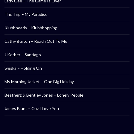
Lady Gee – The Game Is Over
The Trip – My Paradise
Klubbheads – Klubbhopping
Cathy Burton – Reach Out To Me
J Korber – Santiago
weska – Holding On
My Morning Jacket – One Big Holiday
Beatnerz & Bentley Jones – Lonely People
James Blunt – Cuz I Love You