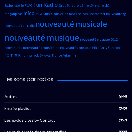
Fun Radio
loic54
Exclusivité
fg
FLAC
Greg Parys
loic54.net
loicb54
mico
Music
Megaupload
MP3
musicales
news
nouveauté contact
nouveauté fg
nouveauté musicale
nouveauté fun radio
nouveauté musique
nouveauté musique 2012
nouveautés musicales
NRJ
nouveautés
nouveautés musique
Party Fun
pop
remix
Rihanna
rock
Skyblog
Trance
Vitamine
Les sons par radios
Autres
(644)
Entrée playlist
(345)
Les exclusivités by Contact
(357)
Les exclusivités des autres radios
(555)