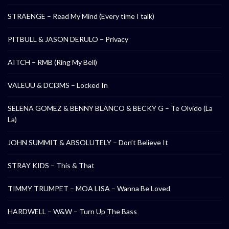
STRAENGE – Read My Mind (Every time I talk)
PITBULL & JASON DERULO – Privacy
AITCH – RMB (Ring My Bell)
VALEUU & DCl3MS – Locked In
SELENA GOMEZ & BENNY BLANCO & BECKY G – Te Olvido (La
La)
JOHN SUMMIT & ABSOLUTELY – Don’t Believe It
STRAY KIDS – This & That
TIMMY TRUMPET – MOA LISA – Wanna Be Loved
HARDWELL – W&W – Turn Up The Bass