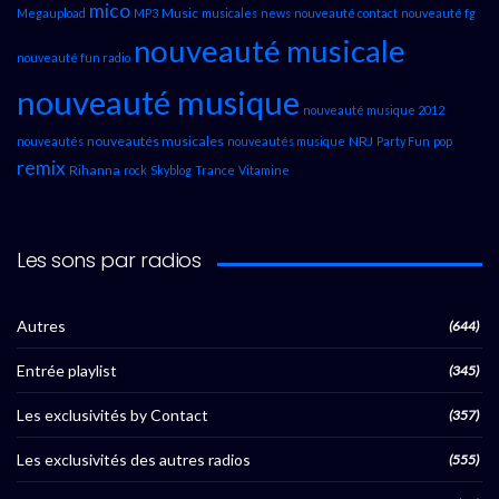
mico
Music
Megaupload
MP3
musicales
news
nouveauté contact
nouveauté fg
nouveauté musicale
nouveauté fun radio
nouveauté musique
nouveauté musique 2012
nouveautés musicales
NRJ
nouveautés
nouveautés musique
Party Fun
pop
remix
Rihanna
rock
Skyblog
Trance
Vitamine
Les sons par radios
Autres
(644)
Entrée playlist
(345)
Les exclusivités by Contact
(357)
Les exclusivités des autres radios
(555)