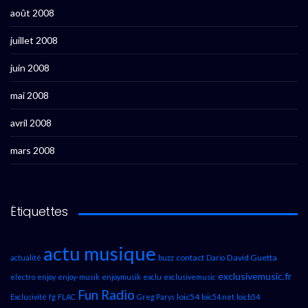
août 2008
juillet 2008
juin 2008
mai 2008
avril 2008
mars 2008
Étiquettes
actu musique
contact
David Guetta
actualité
buzz
Dario
exclusivemusic.fr
electro
enjoy
enjoy-musik
enjoymusik
exclu
exclusivemusic
Fun Radio
loic54
Exclusivité
fg
FLAC
Greg Parys
loic54.net
loicb54