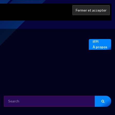
IFPI
À propos
SEARCH
FOR: