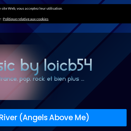
ce site Web, vous acceptez leur utilisation.
 :
Politique relative aux cookies
River (Angels Above Me)