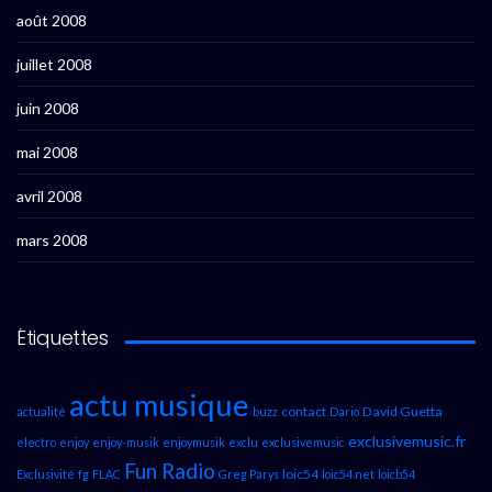
août 2008
juillet 2008
juin 2008
mai 2008
avril 2008
mars 2008
Étiquettes
actu musique
contact
David Guetta
actualité
buzz
Dario
exclusivemusic.fr
electro
enjoy
enjoy-musik
enjoymusik
exclu
exclusivemusic
Fun Radio
loic54
Exclusivité
fg
FLAC
Greg Parys
loic54.net
loicb54