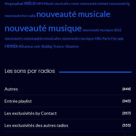
mico
Music
Megaupload
MP3
musicales
news
nouveauté contact
nouveauté fg
nouveauté musicale
nouveauté fun radio
nouveauté musique
nouveauté musique 2012
nouveautés musicales
NRJ
nouveautés
nouveautés musique
Party Fun
pop
remix
Rihanna
rock
Skyblog
Trance
Vitamine
Les sons par radios
Autres
(644)
Entrée playlist
(345)
Les exclusivités by Contact
(357)
Les exclusivités des autres radios
(555)