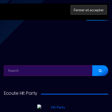
IFPI
À propos
SEARCH
FOR:
Ecoute Hit Party