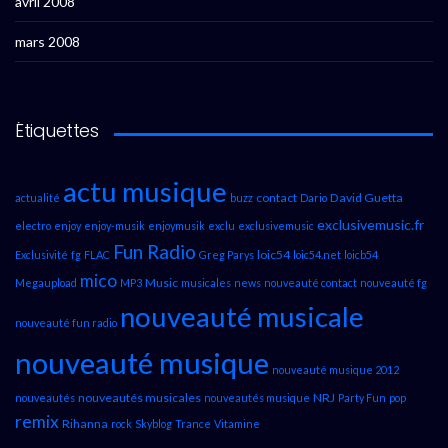
avril 2008
mars 2008
Étiquettes
actu musique
contact
David Guetta
actualité
buzz
Dario
exclusivemusic.fr
electro
enjoy
enjoy-musik
enjoymusik
exclu
exclusivemusic
Fun Radio
loic54
Exclusivité
fg
FLAC
Greg Parys
loic54.net
loicb54
mico
Music
Megaupload
MP3
musicales
news
nouveauté contact
nouveauté fg
nouveauté musicale
nouveauté fun radio
nouveauté musique
nouveauté musique 2012
nouveautés musicales
NRJ
nouveautés
nouveautés musique
Party Fun
pop
remix
Rihanna
rock
Skyblog
Trance
Vitamine