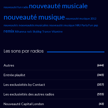
nouveauté musicale
nouveauté fun radio
nouveauté musique
nouveauté musique 2012
nouveautés musicales
NRJ
nouveautés
nouveautés musique
Party Fun
pop
remix
Rihanna
rock
Skyblog
Trance
Vitamine
Les sons par radios
Autres
(644)
Entrée playlist
(345)
Les exclusivités by Contact
(357)
Les exclusivités des autres radios
(555)
Nouveauté Capital London
(43)