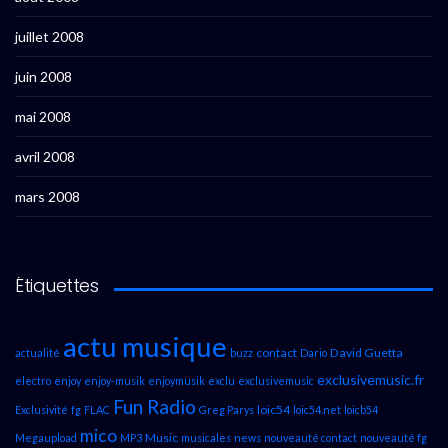
juillet 2008
juin 2008
mai 2008
avril 2008
mars 2008
Étiquettes
actu musique
contact
David Guetta
actualité
buzz
Dario
exclusivemusic.fr
electro
enjoy
enjoy-musik
enjoymusik
exclu
exclusivemusic
Fun Radio
loic54
Exclusivité
fg
FLAC
Greg Parys
loic54.net
loicb54
mico
Music
Megaupload
MP3
musicales
news
nouveauté contact
nouveauté fg