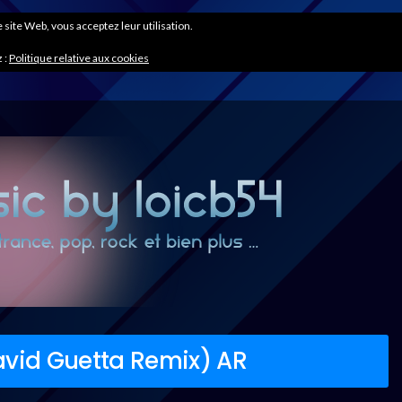
ce site Web, vous acceptez leur utilisation.
 :
Politique relative aux cookies
avid Guetta Remix) AR