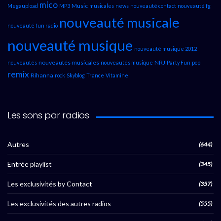
mico
Music
Megaupload
MP3
musicales
news
nouveauté contact
nouveauté fg
nouveauté musicale
nouveauté fun radio
nouveauté musique
nouveauté musique 2012
nouveautés musicales
NRJ
nouveautés
nouveautés musique
Party Fun
pop
remix
Rihanna
rock
Skyblog
Trance
Vitamine
Les sons par radios
Autres
(644)
Entrée playlist
(345)
Les exclusivités by Contact
(357)
Les exclusivités des autres radios
(555)