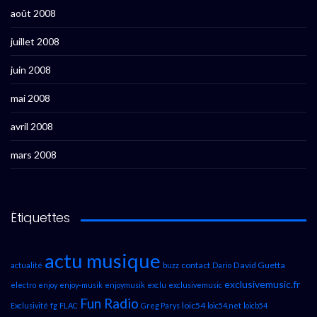
août 2008
juillet 2008
juin 2008
mai 2008
avril 2008
mars 2008
Étiquettes
actu musique
contact
David Guetta
actualité
buzz
Dario
exclusivemusic.fr
electro
enjoy
enjoy-musik
enjoymusik
exclu
exclusivemusic
Fun Radio
loic54
Exclusivité
fg
FLAC
Greg Parys
loic54.net
loicb54