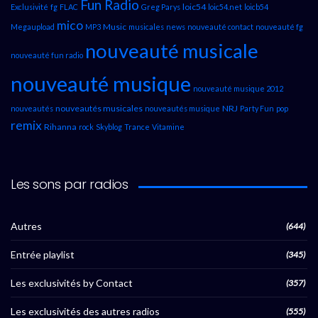
Fun Radio
loic54
Exclusivité
fg
FLAC
Greg Parys
loic54.net
loicb54
mico
Music
Megaupload
MP3
musicales
news
nouveauté contact
nouveauté fg
nouveauté musicale
nouveauté fun radio
nouveauté musique
nouveauté musique 2012
nouveautés musicales
NRJ
nouveautés
nouveautés musique
Party Fun
pop
remix
Rihanna
rock
Skyblog
Trance
Vitamine
Les sons par radios
Autres
(644)
Entrée playlist
(345)
Les exclusivités by Contact
(357)
Les exclusivités des autres radios
(555)