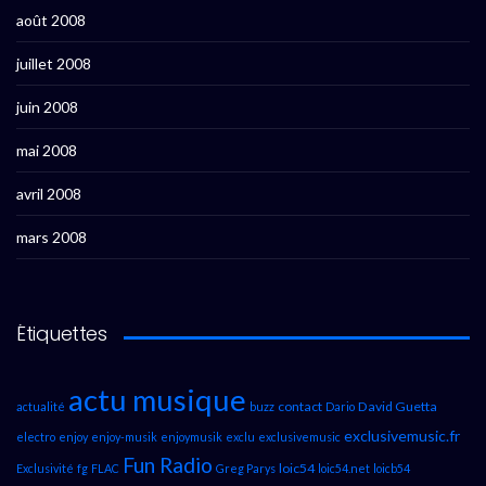
août 2008
juillet 2008
juin 2008
mai 2008
avril 2008
mars 2008
Étiquettes
actu musique
contact
David Guetta
actualité
buzz
Dario
exclusivemusic.fr
electro
enjoy
enjoy-musik
enjoymusik
exclu
exclusivemusic
Fun Radio
loic54
Exclusivité
fg
FLAC
Greg Parys
loic54.net
loicb54