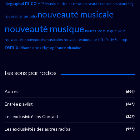
mico
Music
Megaupload
MP3
musicales
news
nouveauté contact
nouveauté fg
nouveauté musicale
nouveauté fun radio
nouveauté musique
nouveauté musique 2012
nouveautés musicales
NRJ
nouveautés
nouveautés musique
Party Fun
pop
remix
Rihanna
rock
Skyblog
Trance
Vitamine
Les sons par radios
Autres
(644)
Entrée playlist
(345)
Les exclusivités by Contact
(357)
Les exclusivités des autres radios
(555)