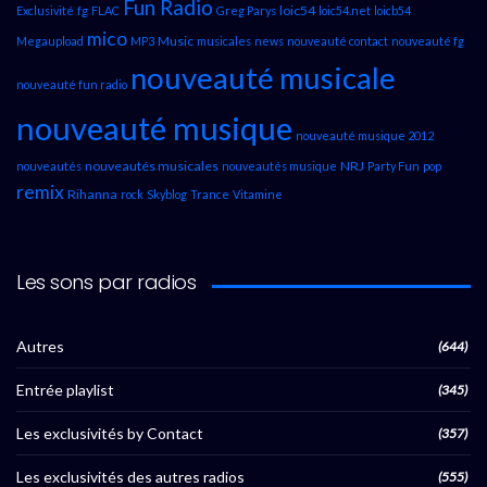
Fun Radio
loic54
Exclusivité
fg
FLAC
Greg Parys
loic54.net
loicb54
mico
Music
Megaupload
MP3
musicales
news
nouveauté contact
nouveauté fg
nouveauté musicale
nouveauté fun radio
nouveauté musique
nouveauté musique 2012
nouveautés musicales
NRJ
nouveautés
nouveautés musique
Party Fun
pop
remix
Rihanna
rock
Skyblog
Trance
Vitamine
Les sons par radios
Autres
(644)
Entrée playlist
(345)
Les exclusivités by Contact
(357)
Les exclusivités des autres radios
(555)