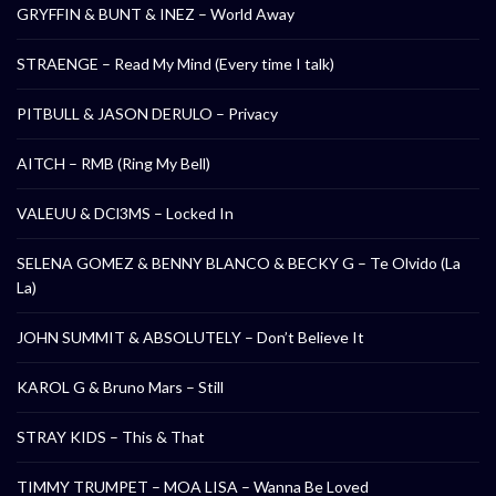
GRYFFIN & BUNT & INEZ – World Away
STRAENGE – Read My Mind (Every time I talk)
PITBULL & JASON DERULO – Privacy
AITCH – RMB (Ring My Bell)
VALEUU & DCl3MS – Locked In
SELENA GOMEZ & BENNY BLANCO & BECKY G – Te Olvido (La
La)
JOHN SUMMIT & ABSOLUTELY – Don’t Believe It
KAROL G & Bruno Mars – Still
STRAY KIDS – This & That
TIMMY TRUMPET – MOA LISA – Wanna Be Loved