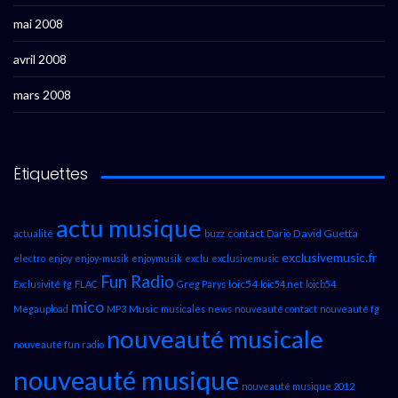
mai 2008
avril 2008
mars 2008
Étiquettes
actu musique
contact
David Guetta
actualité
buzz
Dario
exclusivemusic.fr
electro
enjoy
enjoy-musik
enjoymusik
exclu
exclusivemusic
Fun Radio
loic54
Exclusivité
fg
FLAC
Greg Parys
loic54.net
loicb54
mico
Music
Megaupload
MP3
musicales
news
nouveauté contact
nouveauté fg
nouveauté musicale
nouveauté fun radio
nouveauté musique
nouveauté musique 2012