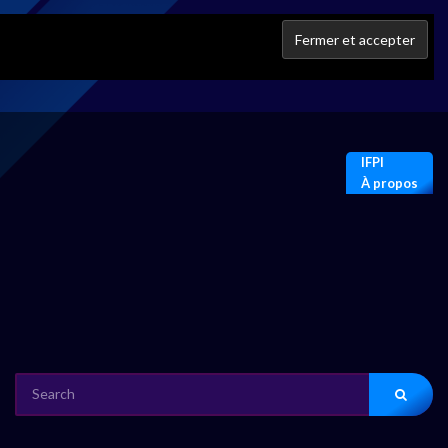
IFPI
À propos
SEARCH
FOR: