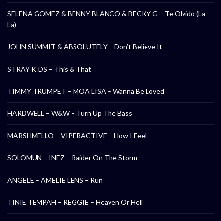
SELENA GOMEZ & BENNY BLANCO & BECKY G – Te Olvido (La
La)
JOHN SUMMIT & ABSOLUTELY – Don’t Believe It
STRAY KIDS – This & That
TIMMY TRUMPET – MOA LISA – Wanna Be Loved
HARDWELL – W&W – Turn Up The Bass
MARSHMELLO – VIPERACTIVE – How I Feel
SOLOMUN – INEZ – Raider On The Storm
ANGELE – AMELIE LENS – Run
TINIE TEMPAH – REGGIE – Heaven Or Hell