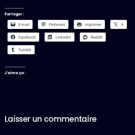
Partager :
E-mail
Pinterest
Imprimer
X
Facebook
LinkedIn
Reddit
Tumblr
J’aime ça :
Laisser un commentaire