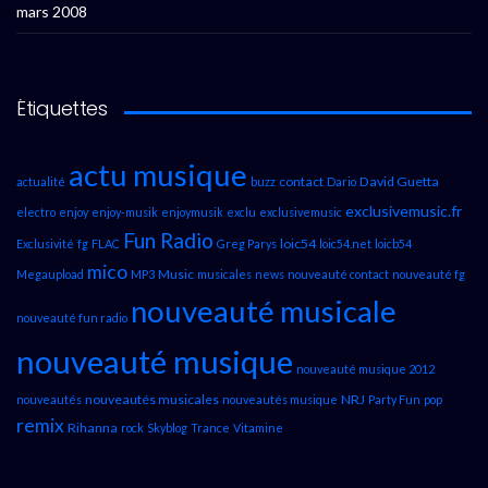
mars 2008
Étiquettes
actu musique
contact
David Guetta
actualité
buzz
Dario
exclusivemusic.fr
electro
enjoy
enjoy-musik
enjoymusik
exclu
exclusivemusic
Fun Radio
loic54
Exclusivité
fg
FLAC
Greg Parys
loic54.net
loicb54
mico
Music
Megaupload
MP3
musicales
news
nouveauté contact
nouveauté fg
nouveauté musicale
nouveauté fun radio
nouveauté musique
nouveauté musique 2012
nouveautés musicales
NRJ
nouveautés
nouveautés musique
Party Fun
pop
remix
Rihanna
rock
Skyblog
Trance
Vitamine