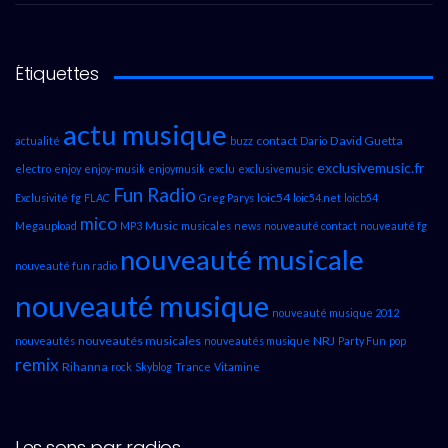
Étiquettes
actu musique
contact
David Guetta
actualité
buzz
Dario
exclusivemusic.fr
electro
enjoy
enjoy-musik
enjoymusik
exclu
exclusivemusic
Fun Radio
loic54
Exclusivité
fg
FLAC
Greg Parys
loic54.net
loicb54
mico
Music
Megaupload
MP3
musicales
news
nouveauté contact
nouveauté fg
nouveauté musicale
nouveauté fun radio
nouveauté musique
nouveauté musique 2012
nouveautés musicales
NRJ
nouveautés
nouveautés musique
Party Fun
pop
remix
Rihanna
rock
Skyblog
Trance
Vitamine
Les sons par radios