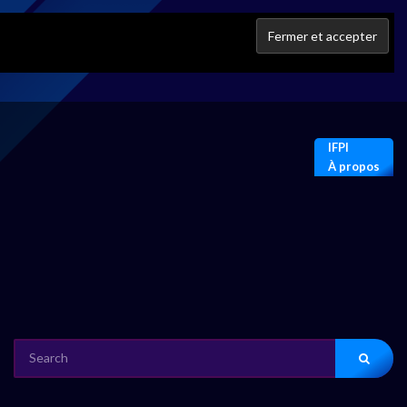
IFPI
À propos
SEARCH
FOR: