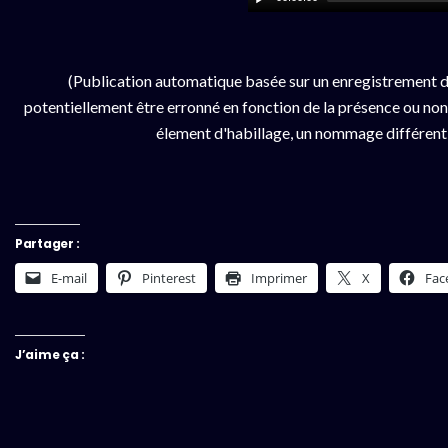
(Publication automatique basée sur un enregistrement d
potentiellement être erronné en fonction de la présence ou non d
élement d'habillage, un nommage différent da
Partager :
E-mail
Pinterest
Imprimer
X
Fac
J’aime ça :