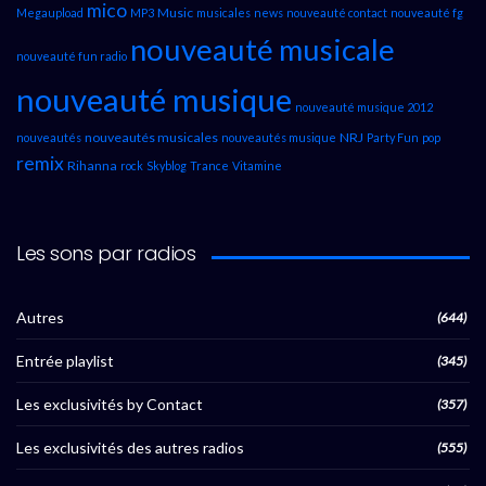
mico
Music
Megaupload
MP3
musicales
news
nouveauté contact
nouveauté fg
nouveauté musicale
nouveauté fun radio
nouveauté musique
nouveauté musique 2012
nouveautés musicales
NRJ
nouveautés
nouveautés musique
Party Fun
pop
remix
Rihanna
rock
Skyblog
Trance
Vitamine
Les sons par radios
Autres
(644)
Entrée playlist
(345)
Les exclusivités by Contact
(357)
Les exclusivités des autres radios
(555)