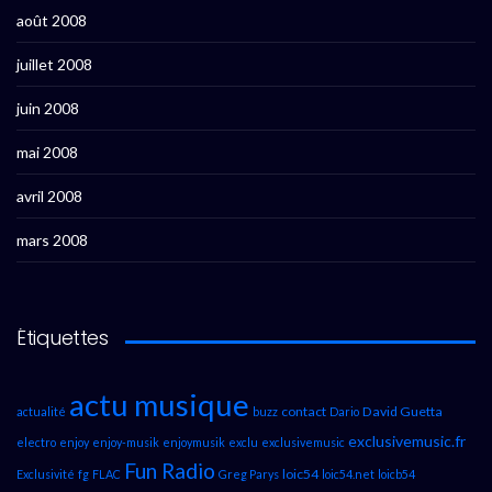
août 2008
juillet 2008
juin 2008
mai 2008
avril 2008
mars 2008
Étiquettes
actu musique
contact
David Guetta
actualité
buzz
Dario
exclusivemusic.fr
electro
enjoy
enjoy-musik
enjoymusik
exclu
exclusivemusic
Fun Radio
loic54
Exclusivité
fg
FLAC
Greg Parys
loic54.net
loicb54