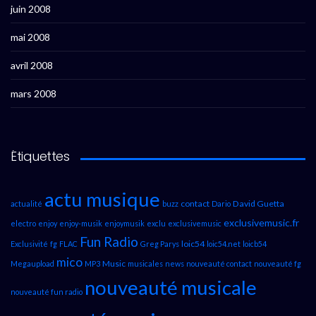
juin 2008
mai 2008
avril 2008
mars 2008
Étiquettes
actu musique
contact
David Guetta
actualité
buzz
Dario
exclusivemusic.fr
electro
enjoy
enjoy-musik
enjoymusik
exclu
exclusivemusic
Fun Radio
loic54
Exclusivité
fg
FLAC
Greg Parys
loic54.net
loicb54
mico
Music
Megaupload
MP3
musicales
news
nouveauté contact
nouveauté fg
nouveauté musicale
nouveauté fun radio