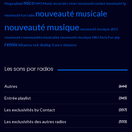
mico
Music
Megaupload
MP3
musicales
news
nouveauté contact
nouveauté fg
nouveauté musicale
nouveauté fun radio
nouveauté musique
nouveauté musique 2012
nouveautés musicales
NRJ
nouveautés
nouveautés musique
Party Fun
pop
remix
Rihanna
rock
Skyblog
Trance
Vitamine
Les sons par radios
Autres
(644)
Entrée playlist
(345)
Les exclusivités by Contact
(357)
Les exclusivités des autres radios
(555)