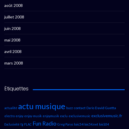
août 2008
juillet 2008
juin 2008
mai 2008
avril 2008
mars 2008
Étiquettes
actu musique
contact
David Guetta
actualité
buzz
Dario
exclusivemusic.fr
electro
enjoy
enjoy-musik
enjoymusik
exclu
exclusivemusic
Fun Radio
loic54
Exclusivité
fg
FLAC
Greg Parys
loic54.net
loicb54