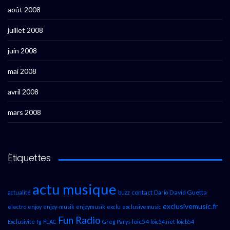
août 2008
juillet 2008
juin 2008
mai 2008
avril 2008
mars 2008
Étiquettes
actu musique
contact
David Guetta
actualité
buzz
Dario
exclusivemusic.fr
electro
enjoy
enjoy-musik
enjoymusik
exclu
exclusivemusic
Fun Radio
loic54
Exclusivité
fg
FLAC
Greg Parys
loic54.net
loicb54