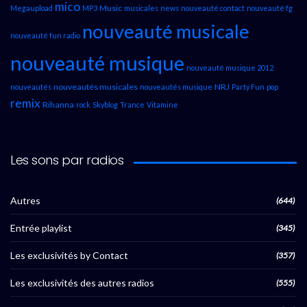
mico
Music
Megaupload
MP3
musicales
news
nouveauté contact
nouveauté fg
nouveauté musicale
nouveauté fun radio
nouveauté musique
nouveauté musique 2012
nouveautés musicales
NRJ
nouveautés
nouveautés musique
Party Fun
pop
remix
Rihanna
rock
Skyblog
Trance
Vitamine
Les sons par radios
Autres
(644)
Entrée playlist
(345)
Les exclusivités by Contact
(357)
Les exclusivités des autres radios
(555)