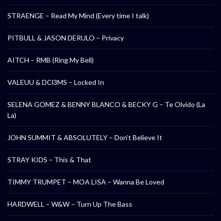
STRAENGE – Read My Mind (Every time I talk)
PITBULL & JASON DERULO – Privacy
AITCH – RMB (Ring My Bell)
VALEUU & DCl3MS – Locked In
SELENA GOMEZ & BENNY BLANCO & BECKY G – Te Olvido (La
La)
JOHN SUMMIT & ABSOLUTELY – Don’t Believe It
STRAY KIDS – This & That
TIMMY TRUMPET – MOA LISA – Wanna Be Loved
HARDWELL – W&W – Turn Up The Bass