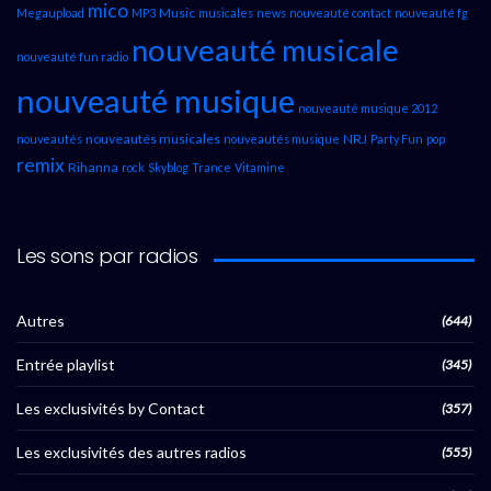
mico
Music
Megaupload
MP3
musicales
news
nouveauté contact
nouveauté fg
nouveauté musicale
nouveauté fun radio
nouveauté musique
nouveauté musique 2012
nouveautés musicales
NRJ
nouveautés
nouveautés musique
Party Fun
pop
remix
Rihanna
rock
Skyblog
Trance
Vitamine
Les sons par radios
Autres
(644)
Entrée playlist
(345)
Les exclusivités by Contact
(357)
Les exclusivités des autres radios
(555)