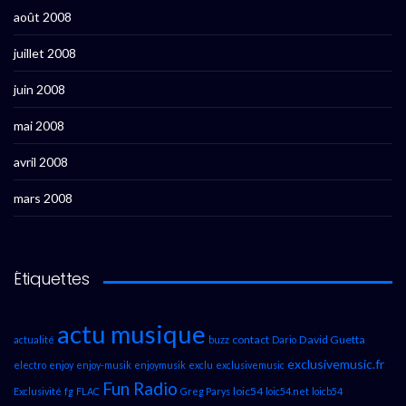
août 2008
juillet 2008
juin 2008
mai 2008
avril 2008
mars 2008
Étiquettes
actu musique
contact
David Guetta
actualité
buzz
Dario
exclusivemusic.fr
electro
enjoy
enjoy-musik
enjoymusik
exclu
exclusivemusic
Fun Radio
loic54
Exclusivité
fg
FLAC
Greg Parys
loic54.net
loicb54