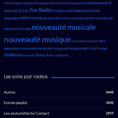
exclusivemusic.fr
electro
enjoy
enjoy-musik
enjoymusik
exclu
exclusivemusic
Fun Radio
loic54
Exclusivité
fg
FLAC
Greg Parys
loic54.net
loicb54
mico
Music
Megaupload
MP3
musicales
news
nouveauté contact
nouveauté fg
nouveauté musicale
nouveauté fun radio
nouveauté musique
nouveauté musique 2012
nouveautés musicales
NRJ
nouveautés
nouveautés musique
Party Fun
pop
remix
Rihanna
rock
Skyblog
Trance
Vitamine
Les sons par radios
Autres
(644)
Entrée playlist
(345)
Les exclusivités by Contact
(357)