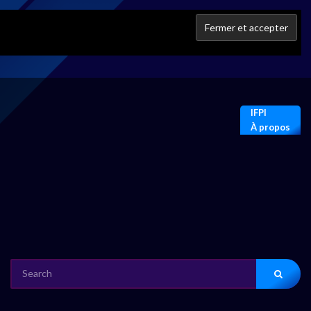
IFPI
À propos
SEARCH
FOR: