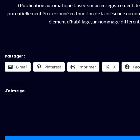
(Publication automatique basée sur un enregistrement de
potentiellement être erronné en fonction de la présence ou non d
élement d'habillage, un nommage différent da
Partager :
E-mail
Pinterest
Imprimer
X
Fac
J’aime ça :