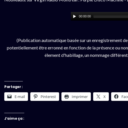
00:00:00
(Publication automatique basée sur un enregistrement de
potentiellement être erronné en fonction de la présence ou non d
élement d'habillage, un nommage différent da
Partager :
E-mail
Pinterest
Imprimer
X
Fac
J’aime ça :