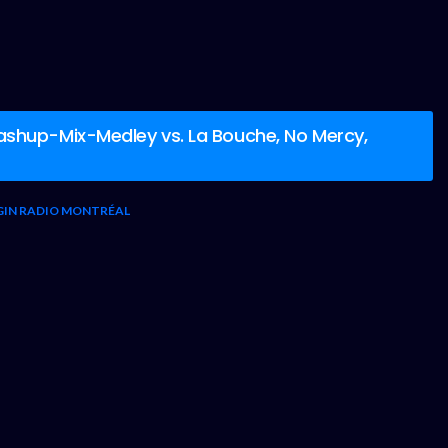
ashup-Mix-Medley vs. La Bouche, No Mercy,
GIN RADIO MONTRÉAL