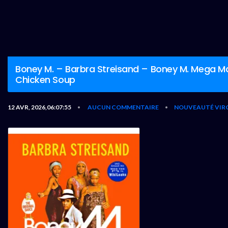
Boney M. – Barbra Streisand – Boney M. Mega M
Chicken Soup
12 AVR, 2026,06:07:55
AUCUN COMMENTAIRE
NOUVEAUTÉ VIR
•
•