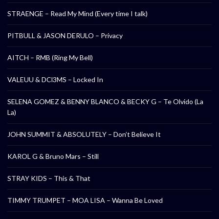
STRAENGE – Read My Mind (Every time I talk)
PITBULL & JASON DERULO – Privacy
AITCH – RMB (Ring My Bell)
VALEUU & DCl3MS – Locked In
SELENA GOMEZ & BENNY BLANCO & BECKY G – Te Olvido (La
La)
JOHN SUMMIT & ABSOLUTELY – Don’t Believe It
KAROL G & Bruno Mars – Still
STRAY KIDS – This & That
TIMMY TRUMPET – MOA LISA – Wanna Be Loved