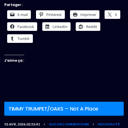
Partager :
E-mail
Pinterest
Imprimer
X
Facebook
LinkedIn
Reddit
Tumblr
J’aime ça :
TIMMY TRUMPET/OAKS – Not A Place
01 AVR, 2026,02:52:41
AUCUN COMMENTAIRE
NOUVEAUTÉ
•
•