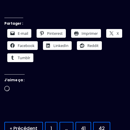
Partager :
E-mail
Pinterest
Imprimer
X
Facebook
LinkedIn
Reddit
Tumblr
J’aime ça :
Chargement…
« Précédent
1
…
41
42