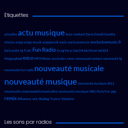
Étiquettes
actu musique
contact
David Guetta
actualité
buzz
Dario
exclusivemusic.fr
electro
enjoy
enjoy-musik
enjoymusik
exclu
exclusivemusic
Fun Radio
loic54
Exclusivité
fg
FLAC
Greg Parys
loic54.net
loicb54
mico
Music
Megaupload
MP3
musicales
news
nouveauté contact
nouveauté fg
nouveauté musicale
nouveauté fun radio
nouveauté musique
nouveauté musique 2012
nouveautés musicales
NRJ
nouveautés
nouveautés musique
Party Fun
pop
remix
Rihanna
rock
Skyblog
Trance
Vitamine
Les sons par radios