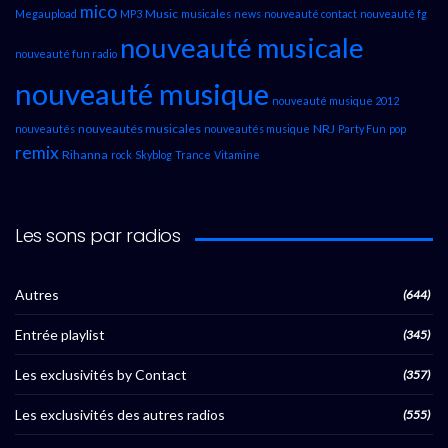
mico
Music
Megaupload
MP3
musicales
news
nouveauté contact
nouveauté fg
nouveauté musicale
nouveauté fun radio
nouveauté musique
nouveauté musique 2012
nouveautés musicales
NRJ
nouveautés
nouveautés musique
Party Fun
pop
remix
Rihanna
rock
Skyblog
Trance
Vitamine
Les sons par radios
Autres
(644)
Entrée playlist
(345)
Les exclusivités by Contact
(357)
Les exclusivités des autres radios
(555)