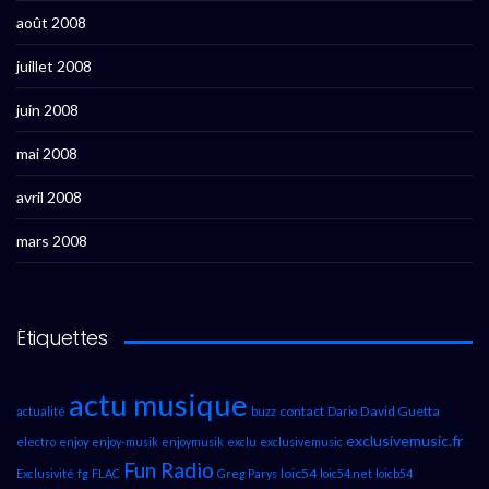
août 2008
juillet 2008
juin 2008
mai 2008
avril 2008
mars 2008
Étiquettes
actu musique
contact
David Guetta
actualité
buzz
Dario
exclusivemusic.fr
electro
enjoy
enjoy-musik
enjoymusik
exclu
exclusivemusic
Fun Radio
loic54
Exclusivité
fg
FLAC
Greg Parys
loic54.net
loicb54