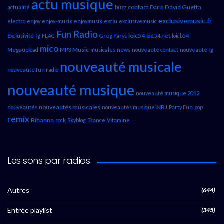
actu musique
contact
David Guetta
actualité
buzz
Dario
exclusivemusic.fr
electro
enjoy
enjoy-musik
enjoymusik
exclu
exclusivemusic
Fun Radio
loic54
Exclusivité
fg
FLAC
Greg Parys
loic54.net
loicb54
mico
Music
Megaupload
MP3
musicales
news
nouveauté contact
nouveauté fg
nouveauté musicale
nouveauté fun radio
nouveauté musique
nouveauté musique 2012
nouveautés musicales
NRJ
nouveautés
nouveautés musique
Party Fun
pop
remix
Rihanna
rock
Skyblog
Trance
Vitamine
Les sons par radios
Autres
(644)
Entrée playlist
(345)