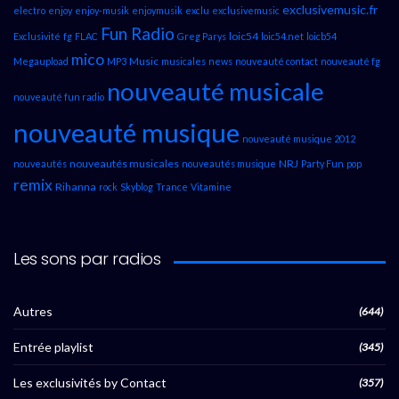
exclusivemusic.fr
electro
enjoy
enjoy-musik
enjoymusik
exclu
exclusivemusic
Fun Radio
loic54
Exclusivité
fg
FLAC
Greg Parys
loic54.net
loicb54
mico
Music
Megaupload
MP3
musicales
news
nouveauté contact
nouveauté fg
nouveauté musicale
nouveauté fun radio
nouveauté musique
nouveauté musique 2012
nouveautés musicales
NRJ
nouveautés
nouveautés musique
Party Fun
pop
remix
Rihanna
rock
Skyblog
Trance
Vitamine
Les sons par radios
Autres
(644)
Entrée playlist
(345)
Les exclusivités by Contact
(357)