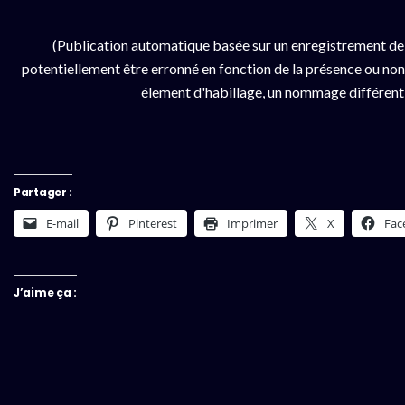
(Publication automatique basée sur un enregistrement de
potentiellement être erronné en fonction de la présence ou non d
élement d'habillage, un nommage différent da
Partager :
E-mail
Pinterest
Imprimer
X
Fac
J’aime ça :