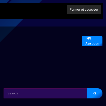
IFPI
À propos
SEARCH
FOR: