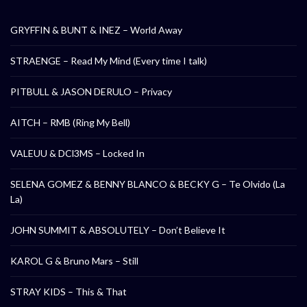
GRYFFIN & BUNT & INEZ – World Away
STRAENGE – Read My Mind (Every time I talk)
PITBULL & JASON DERULO – Privacy
AITCH – RMB (Ring My Bell)
VALEUU & DCl3MS – Locked In
SELENA GOMEZ & BENNY BLANCO & BECKY G – Te Olvido (La
La)
JOHN SUMMIT & ABSOLUTELY – Don’t Believe It
KAROL G & Bruno Mars – Still
STRAY KIDS – This & That