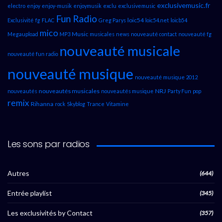
exclusivemusic.fr
electro
enjoy
enjoy-musik
enjoymusik
exclu
exclusivemusic
Fun Radio
loic54
Exclusivité
fg
FLAC
Greg Parys
loic54.net
loicb54
mico
Music
Megaupload
MP3
musicales
news
nouveauté contact
nouveauté fg
nouveauté musicale
nouveauté fun radio
nouveauté musique
nouveauté musique 2012
nouveautés musicales
NRJ
nouveautés
nouveautés musique
Party Fun
pop
remix
Rihanna
rock
Skyblog
Trance
Vitamine
Les sons par radios
Autres
(644)
Entrée playlist
(345)
Les exclusivités by Contact
(357)