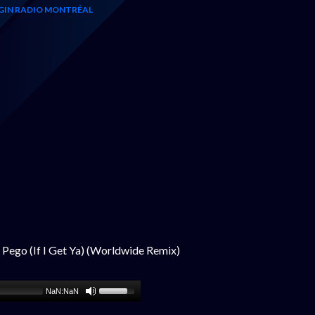
GIN RADIO MONTRÉAL
e Pego (If I Get Ya) (Worldwide Remix)
NaN:NaN