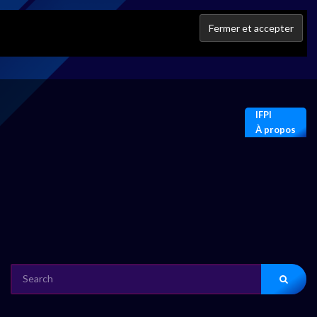
IFPI
À propos
SEARCH
FOR: