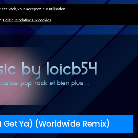
ce site Web, vous acceptez leur utilisation.
 :
Politique relative aux cookies
f I Get Ya) (Worldwide Remix)