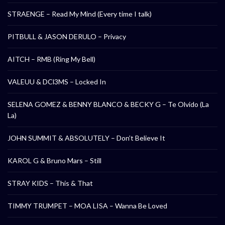
STRAENGE – Read My Mind (Every time I talk)
PITBULL & JASON DERULO – Privacy
AITCH – RMB (Ring My Bell)
VALEUU & DCl3MS – Locked In
SELENA GOMEZ & BENNY BLANCO & BECKY G – Te Olvido (La
La)
JOHN SUMMIT & ABSOLUTELY – Don’t Believe It
KAROL G & Bruno Mars – Still
STRAY KIDS – This & That
TIMMY TRUMPET – MOA LISA – Wanna Be Loved