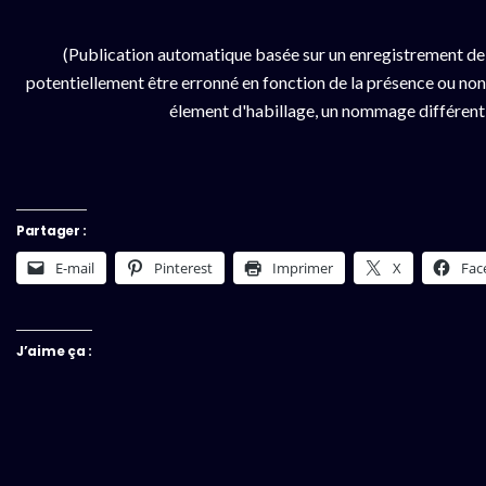
(Publication automatique basée sur un enregistrement de
potentiellement être erronné en fonction de la présence ou non d
élement d'habillage, un nommage différent da
Partager :
E-mail
Pinterest
Imprimer
X
Fac
J’aime ça :