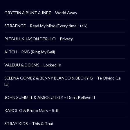
GRYFFIN & BUNT & INEZ – World Away
STRAENGE – Read My Mind (Every time I talk)
PITBULL & JASON DERULO – Privacy
AITCH – RMB (Ring My Bell)
VALEUU & DCl3MS – Locked In
SELENA GOMEZ & BENNY BLANCO & BECKY G – Te Olvido (La
La)
JOHN SUMMIT & ABSOLUTELY – Don’t Believe It
KAROL G & Bruno Mars – Still
STRAY KIDS – This & That