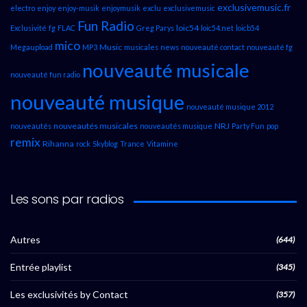
exclusivemusic.fr
electro
enjoy
enjoy-musik
enjoymusik
exclu
exclusivemusic
Fun Radio
loic54
Exclusivité
fg
FLAC
Greg Parys
loic54.net
loicb54
mico
Music
Megaupload
MP3
musicales
news
nouveauté contact
nouveauté fg
nouveauté musicale
nouveauté fun radio
nouveauté musique
nouveauté musique 2012
nouveautés musicales
NRJ
nouveautés
nouveautés musique
Party Fun
pop
remix
Rihanna
rock
Skyblog
Trance
Vitamine
Les sons par radios
Autres
(644)
Entrée playlist
(345)
Les exclusivités by Contact
(357)