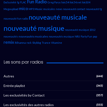
Fun Radio
loic54
Exclusivité
fg
FLAC
Greg Parys
loic54.net
loicb54
mico
Music
Megaupload
MP3
musicales
news
nouveauté contact
nouveauté fg
nouveauté musicale
nouveauté fun radio
nouveauté musique
nouveauté musique 2012
nouveautés musicales
NRJ
nouveautés
nouveautés musique
Party Fun
pop
remix
Rihanna
rock
Skyblog
Trance
Vitamine
Les sons par radios
Autres
(644)
Entrée playlist
(345)
Les exclusivités by Contact
(357)
Les exclusivités des autres radios
(555)