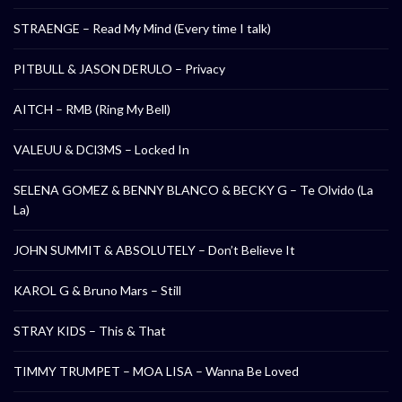
STRAENGE – Read My Mind (Every time I talk)
PITBULL & JASON DERULO – Privacy
AITCH – RMB (Ring My Bell)
VALEUU & DCl3MS – Locked In
SELENA GOMEZ & BENNY BLANCO & BECKY G – Te Olvido (La
La)
JOHN SUMMIT & ABSOLUTELY – Don’t Believe It
KAROL G & Bruno Mars – Still
STRAY KIDS – This & That
TIMMY TRUMPET – MOA LISA – Wanna Be Loved