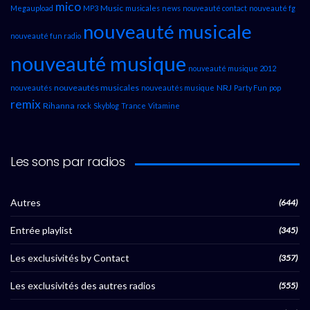
mico
Music
Megaupload
MP3
musicales
news
nouveauté contact
nouveauté fg
nouveauté musicale
nouveauté fun radio
nouveauté musique
nouveauté musique 2012
nouveautés musicales
NRJ
nouveautés
nouveautés musique
Party Fun
pop
remix
Rihanna
rock
Skyblog
Trance
Vitamine
Les sons par radios
Autres
(644)
Entrée playlist
(345)
Les exclusivités by Contact
(357)
Les exclusivités des autres radios
(555)