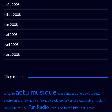
août 2008
juillet 2008
juin 2008
mai 2008
avril 2008
mars 2008
Étiquettes
actu musique
contact
David Guetta
actualité
buzz
Dario
exclusivemusic.fr
electro
enjoy
enjoy-musik
enjoymusik
exclu
exclusivemusic
Fun Radio
loic54
Exclusivité
fg
FLAC
Greg Parys
loic54.net
loicb54