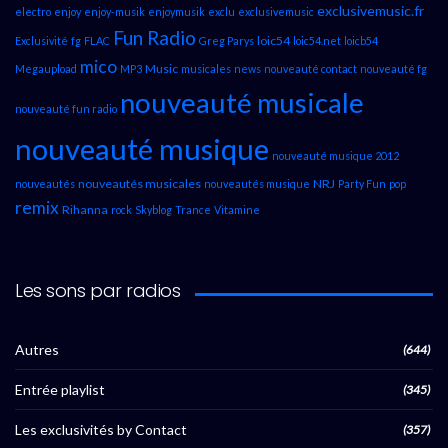
exclusivemusic.fr
electro
enjoy
enjoy-musik
enjoymusik
exclu
exclusivemusic
Fun Radio
loic54
Exclusivité
fg
FLAC
Greg Parys
loic54.net
loicb54
mico
Music
Megaupload
MP3
musicales
news
nouveauté contact
nouveauté fg
nouveauté musicale
nouveauté fun radio
nouveauté musique
nouveauté musique 2012
nouveautés musicales
NRJ
nouveautés
nouveautés musique
Party Fun
pop
remix
Rihanna
rock
Skyblog
Trance
Vitamine
Les sons par radios
Autres
(644)
Entrée playlist
(345)
Les exclusivités by Contact
(357)