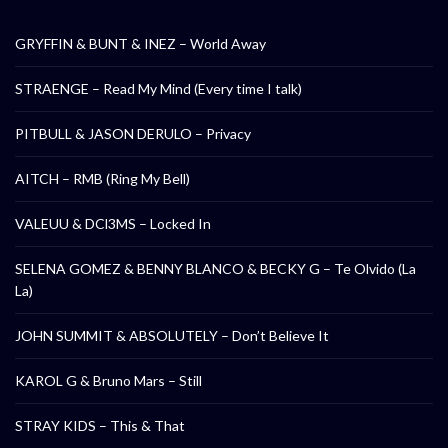
GRYFFIN & BUNT & INEZ – World Away
STRAENGE – Read My Mind (Every time I talk)
PITBULL & JASON DERULO – Privacy
AITCH – RMB (Ring My Bell)
VALEUU & DCl3MS – Locked In
SELENA GOMEZ & BENNY BLANCO & BECKY G – Te Olvido (La
La)
JOHN SUMMIT & ABSOLUTELY – Don’t Believe It
KAROL G & Bruno Mars – Still
STRAY KIDS – This & That